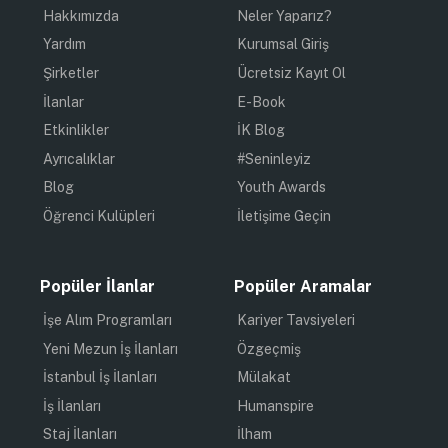
Hakkımızda
Neler Yaparız?
Yardım
Kurumsal Giriş
Şirketler
Ücretsiz Kayıt Ol
İlanlar
E-Book
Etkinlikler
İK Blog
Ayrıcalıklar
#Seninleyiz
Blog
Youth Awards
Öğrenci Kulüpleri
İletişime Geçin
Popüler İlanlar
Popüler Aramalar
İşe Alım Programları
Kariyer Tavsiyeleri
Yeni Mezun İş İlanları
Özgeçmiş
İstanbul İş İlanları
Mülakat
İş İlanları
Humanspire
Staj İlanları
İlham