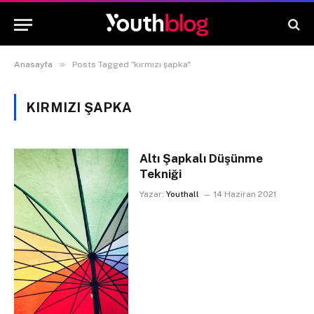
»
Anasayfa
Posts Tagged "kırmızı şapka"
KIRMIZI ŞAPKA
Altı Şapkalı Düşünme
Tekniği
Yazar:
Youthall
14 Haziran 2021