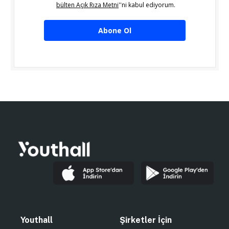
bülten Açık Rıza Metni
''ni kabul ediyorum.
Abone Ol
Youthall
Şirketler İçin