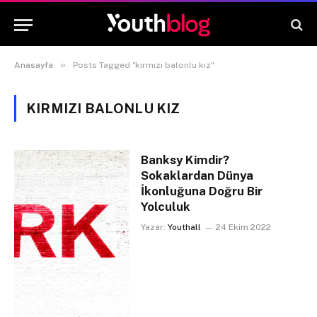
»
Anasayfa
Posts Tagged "kırmızı balonlu kız"
KIRMIZI BALONLU KIZ
Banksy Kimdir?
Sokaklardan Dünya
İkonluğuna Doğru Bir
Yolculuk
Yazar:
Youthall
24 Ekim 2022