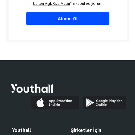
bülten Açık Rıza Metni
''ni kabul ediyorum.
Abone Ol
Youthall
Şirketler İçin