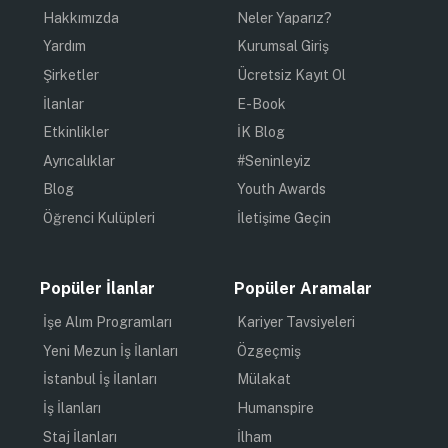
Hakkımızda
Neler Yaparız?
Yardım
Kurumsal Giriş
Şirketler
Ücretsiz Kayıt Ol
İlanlar
E-Book
Etkinlikler
İK Blog
Ayrıcalıklar
#Seninleyiz
Blog
Youth Awards
Öğrenci Kulüpleri
İletişime Geçin
Popüler İlanlar
Popüler Aramalar
İşe Alım Programları
Kariyer Tavsiyeleri
Yeni Mezun İş İlanları
Özgeçmiş
İstanbul İş İlanları
Mülakat
İş İlanları
Humanspire
Staj İlanları
İlham