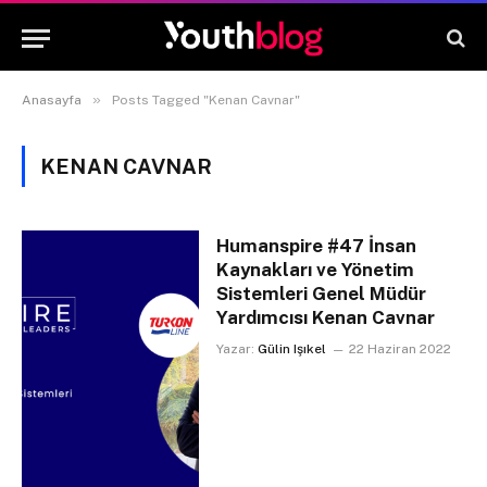
»
Anasayfa
Posts Tagged "Kenan Cavnar"
KENAN CAVNAR
Humanspire #47 İnsan
Kaynakları ve Yönetim
Sistemleri Genel Müdür
Yardımcısı Kenan Cavnar
Yazar:
Gülin Işıkel
22 Haziran 2022