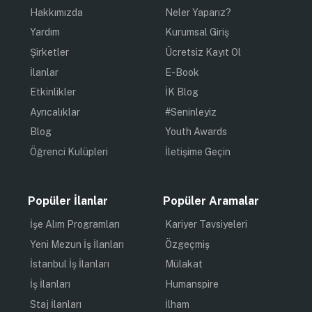
Hakkımızda
Neler Yaparız?
Yardım
Kurumsal Giriş
Şirketler
Ücretsiz Kayıt Ol
İlanlar
E-Book
Etkinlikler
İK Blog
Ayrıcalıklar
#Seninleyiz
Blog
Youth Awards
Öğrenci Kulüpleri
İletişime Geçin
Popüler İlanlar
Popüler Aramalar
İşe Alım Programları
Kariyer Tavsiyeleri
Yeni Mezun İş İlanları
Özgeçmiş
İstanbul İş İlanları
Mülakat
İş İlanları
Humanspire
Staj İlanları
İlham