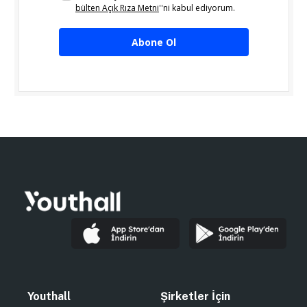
bülten Açık Rıza Metni
''ni kabul ediyorum.
Abone Ol
Youthall
Şirketler İçin