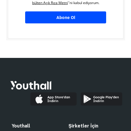
bülten Açık Rıza Metni
''ni kabul ediyorum.
Abone Ol
Youthall
Şirketler İçin