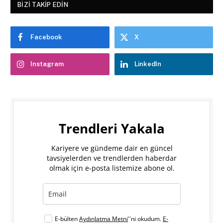
BIZI TAKIP EDIN
Facebook
X
Instagram
LinkedIn
Trendleri Yakala
Kariyere ve gündeme dair en güncel
tavsiyelerden ve trendlerden haberdar
olmak için e-posta listemize abone ol.
E-bülten
Aydınlatma Metni
''ni okudum.
E-