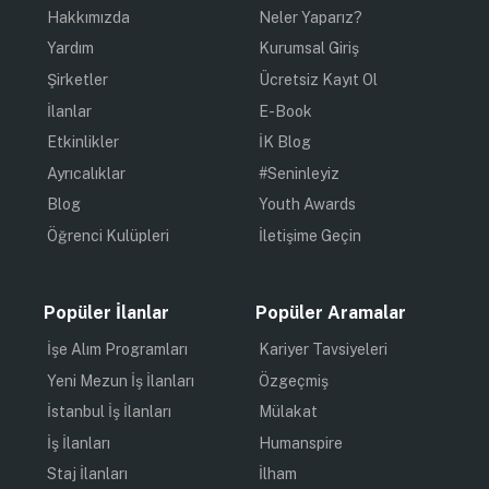
Hakkımızda
Neler Yaparız?
Yardım
Kurumsal Giriş
Şirketler
Ücretsiz Kayıt Ol
İlanlar
E-Book
Etkinlikler
İK Blog
Ayrıcalıklar
#Seninleyiz
Blog
Youth Awards
Öğrenci Kulüpleri
İletişime Geçin
Popüler İlanlar
Popüler Aramalar
İşe Alım Programları
Kariyer Tavsiyeleri
Yeni Mezun İş İlanları
Özgeçmiş
İstanbul İş İlanları
Mülakat
İş İlanları
Humanspire
Staj İlanları
İlham