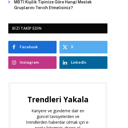
MBTI Kişilik Tipinize Göre Hangi Meslek
Gruplarını Tercih Etmelisiniz?
BIZI TAKIP EDIN
Facebook
X
Instagram
LinkedIn
Trendleri Yakala
Kariyere ve gündeme dair en
güncel tavsiyelerden ve
trendlerden haberdar olmak için e-
posta listemize abone ol.