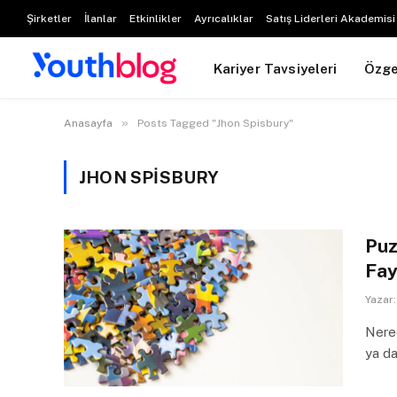
Şirketler
İlanlar
Etkinlikler
Ayrıcalıklar
Satış Liderleri Akademisi
Kariyer Tavsiyeleri
Özg
»
Anasayfa
Posts Tagged "Jhon Spisbury"
JHON SPISBURY
Puz
Fay
Yazar:
Nered
ya d