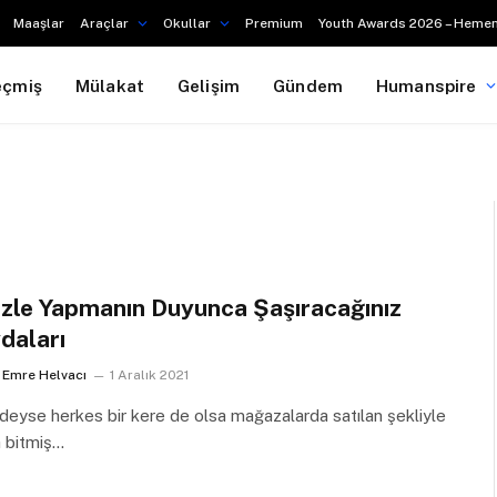
Maaşlar
Araçlar
Okullar
Premium
Youth Awards 2026 – Hemen
eçmiş
Mülakat
Gelişim
Gündem
Humanspire
zle Yapmanın Duyunca Şaşıracağınız
daları
Emre Helvacı
1 Aralık 2021
eyse herkes bir kere de olsa mağazalarda satılan şekliyle
a bitmiş…