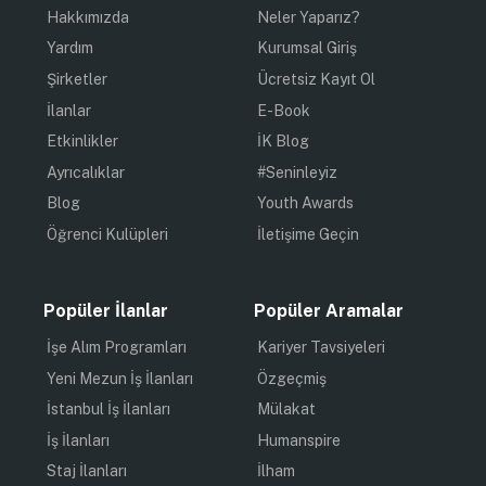
Hakkımızda
Neler Yaparız?
Yardım
Kurumsal Giriş
Şirketler
Ücretsiz Kayıt Ol
İlanlar
E-Book
Etkinlikler
İK Blog
Ayrıcalıklar
#Seninleyiz
Blog
Youth Awards
Öğrenci Kulüpleri
İletişime Geçin
Popüler İlanlar
Popüler Aramalar
İşe Alım Programları
Kariyer Tavsiyeleri
Yeni Mezun İş İlanları
Özgeçmiş
İstanbul İş İlanları
Mülakat
İş İlanları
Humanspire
Staj İlanları
İlham