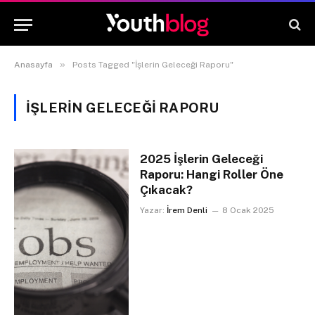
»
Anasayfa
Posts Tagged "İşlerin Geleceği Raporu"
İŞLERIN GELECEĞI RAPORU
2025 İşlerin Geleceği
Raporu: Hangi Roller Öne
Çıkacak?
Yazar:
İrem Denli
8 Ocak 2025