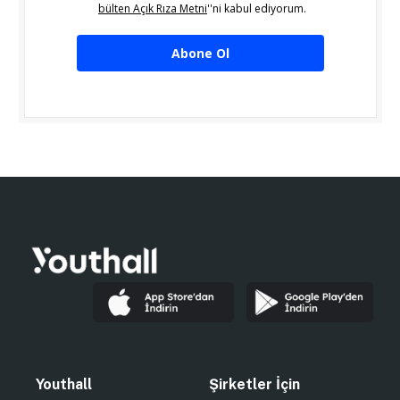
bülten Açık Rıza Metni
''ni kabul ediyorum.
Abone Ol
Youthall
Şirketler İçin