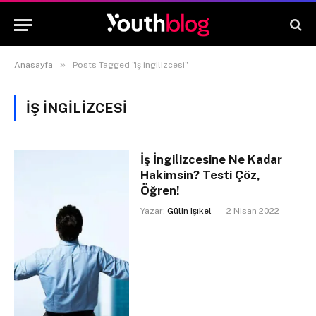
»
Anasayfa
Posts Tagged "iş ingilizcesi"
IŞ INGILIZCESI
İş İngilizcesine Ne Kadar
Hakimsin? Testi Çöz,
Öğren!
Yazar:
Gülin Işıkel
2 Nisan 2022