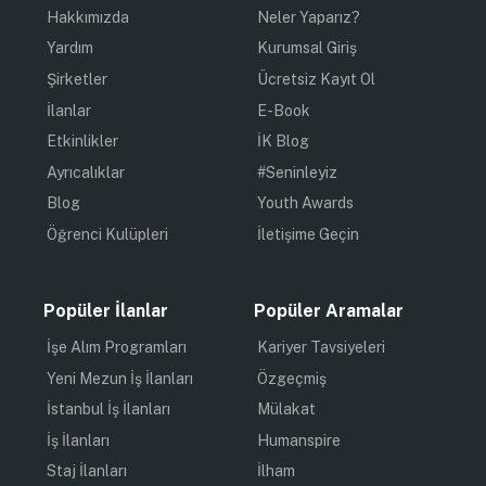
Hakkımızda
Neler Yaparız?
Yardım
Kurumsal Giriş
Şirketler
Ücretsiz Kayıt Ol
İlanlar
E-Book
Etkinlikler
İK Blog
Ayrıcalıklar
#Seninleyiz
Blog
Youth Awards
Öğrenci Kulüpleri
İletişime Geçin
Popüler İlanlar
Popüler Aramalar
İşe Alım Programları
Kariyer Tavsiyeleri
Yeni Mezun İş İlanları
Özgeçmiş
İstanbul İş İlanları
Mülakat
İş İlanları
Humanspire
Staj İlanları
İlham