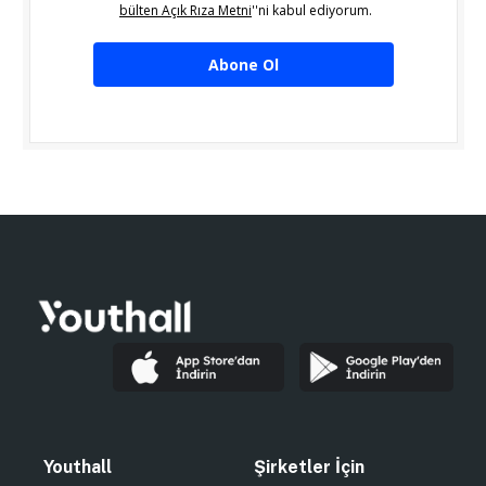
bülten Açık Rıza Metni
''ni kabul ediyorum.
Abone Ol
Youthall
Şirketler İçin