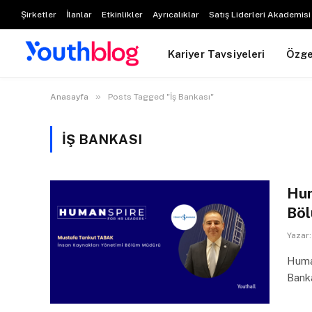
Şirketler
İlanlar
Etkinlikler
Ayrıcalıklar
Satış Liderleri Akademisi
Kariyer Tavsiyeleri
Özg
»
Anasayfa
Posts Tagged "İş Bankası"
İŞ BANKASI
Hum
Böl
Yazar:
Human
Banka