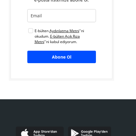
E-bülten
Aydınlatma Metni
''ni
okudum.
E-bülten Açık Rıza
Metni
''ni kabul ediyorum.
Abone Ol