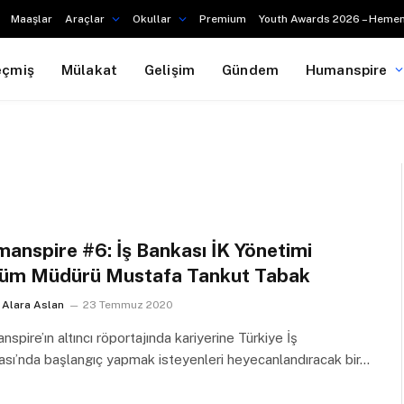
Maaşlar
Araçlar
Okullar
Premium
Youth Awards 2026 – Hemen
eçmiş
Mülakat
Gelişim
Gündem
Humanspire
anspire #6: İş Bankası İK Yönetimi
üm Müdürü Mustafa Tankut Tabak
Alara Aslan
23 Temmuz 2020
spire’ın altıncı röportajında kariyerine Türkiye İş
sı’nda başlangıç yapmak isteyenleri heyecanlandıracak bir…