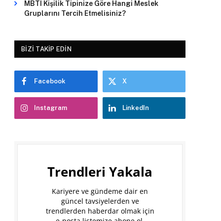
MBTI Kişilik Tipinize Göre Hangi Meslek
Gruplarını Tercih Etmelisiniz?
BIZI TAKIP EDIN
Facebook
X
Instagram
LinkedIn
Trendleri Yakala
Kariyere ve gündeme dair en
güncel tavsiyelerden ve
trendlerden haberdar olmak için
e-posta listemize abone ol.