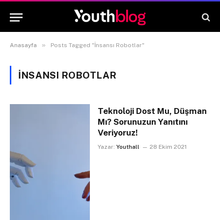
»
Anasayfa
Posts Tagged "İnsansı Robotlar"
İNSANSI ROBOTLAR
Teknoloji Dost Mu, Düşman
Mı? Sorunuzun Yanıtını
Veriyoruz!
Yazar:
Youthall
28 Ekim 2021