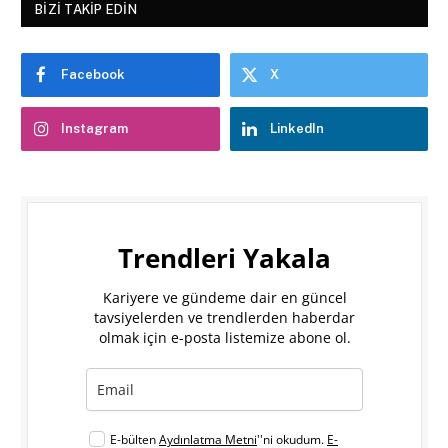
BIZI TAKIP EDIN
Facebook
X
Instagram
LinkedIn
Trendleri Yakala
Kariyere ve gündeme dair en güncel
tavsiyelerden ve trendlerden haberdar
olmak için e-posta listemize abone ol.
E-bülten
Aydınlatma Metni
''ni okudum.
E-