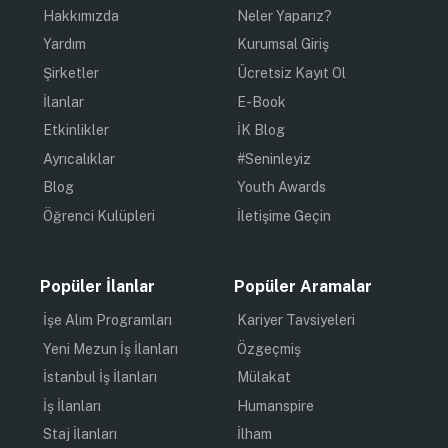
Hakkımızda
Neler Yaparız?
Yardım
Kurumsal Giriş
Şirketler
Ücretsiz Kayıt Ol
İlanlar
E-Book
Etkinlikler
İK Blog
Ayrıcalıklar
#Seninleyiz
Blog
Youth Awards
Öğrenci Kulüpleri
İletişime Geçin
Popüler İlanlar
Popüler Aramalar
İşe Alım Programları
Kariyer Tavsiyeleri
Yeni Mezun İş İlanları
Özgeçmiş
İstanbul İş İlanları
Mülakat
İş İlanları
Humanspire
Staj İlanları
İlham