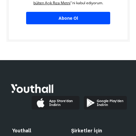
bülten Açık Rıza Metni
''ni kabul ediyorum.
Abone Ol
Youthall
Şirketler İçin