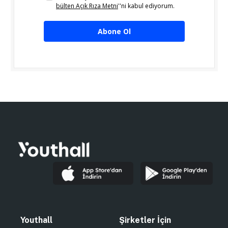
bülten Açık Rıza Metni
''ni kabul ediyorum.
Abone Ol
Youthall
Şirketler İçin