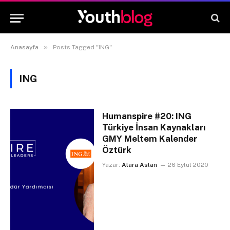
»
Anasayfa
Posts Tagged "ING"
ING
Humanspire #20: ING
Türkiye İnsan Kaynakları
GMY Meltem Kalender
Öztürk
Yazar:
Alara Aslan
26 Eylül 2020