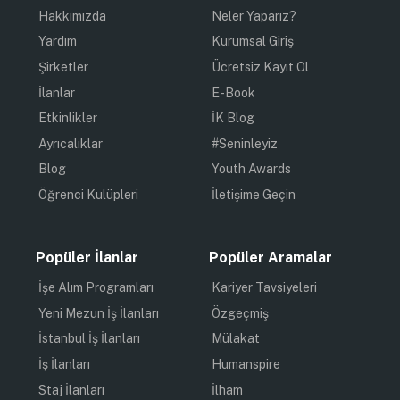
Hakkımızda
Neler Yaparız?
Yardım
Kurumsal Giriş
Şirketler
Ücretsiz Kayıt Ol
İlanlar
E-Book
Etkinlikler
İK Blog
Ayrıcalıklar
#Seninleyiz
Blog
Youth Awards
Öğrenci Kulüpleri
İletişime Geçin
Popüler İlanlar
Popüler Aramalar
İşe Alım Programları
Kariyer Tavsiyeleri
Yeni Mezun İş İlanları
Özgeçmiş
İstanbul İş İlanları
Mülakat
İş İlanları
Humanspire
Staj İlanları
İlham