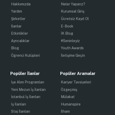
Hakkımızda
Neler Yaparız?
Yardım
Kurumsal Giriş
Şirketler
Ücretsiz Kayıt Ol
İlanlar
E-Book
Etkinlikler
İK Blog
Ayrıcalıklar
#Seninleyiz
Blog
Youth Awards
Öğrenci Kulüpleri
İletişime Geçin
Popüler İlanlar
Popüler Aramalar
İşe Alım Programları
Kariyer Tavsiyeleri
Yeni Mezun İş İlanları
Özgeçmiş
İstanbul İş İlanları
Mülakat
İş İlanları
Humanspire
Staj İlanları
İlham