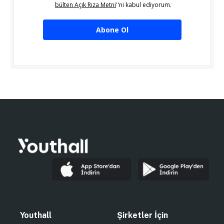
bülten Açık Rıza Metni
''ni kabul ediyorum.
Abone Ol
Youthall
Şirketler İçin