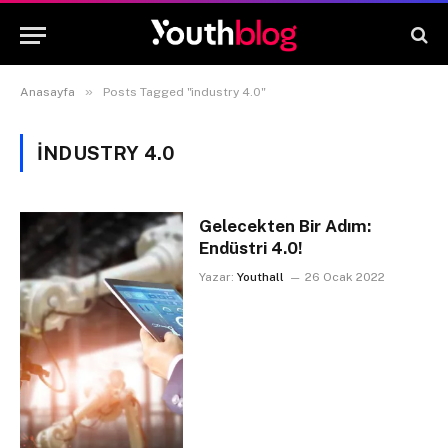
»
Anasayfa
Posts Tagged "industry 4.0"
INDUSTRY 4.0
Gelecekten Bir Adım:
Endüstri 4.0!
Yazar:
Youthall
26 Ocak 2022