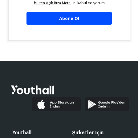
bülten Açık Rıza Metni
''ni kabul ediyorum.
Abone Ol
Youthall
Şirketler İçin