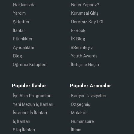
Hakkımızda
Neler Yaparız?
Yardım
Kurumsal Giriş
Şirketler
Ücretsiz Kayıt Ol
İlanlar
E-Book
Etkinlikler
İK Blog
Ayrıcalıklar
#Seninleyiz
Blog
Youth Awards
Öğrenci Kulüpleri
İletişime Geçin
Popüler İlanlar
Popüler Aramalar
İşe Alım Programları
Kariyer Tavsiyeleri
Yeni Mezun İş İlanları
Özgeçmiş
İstanbul İş İlanları
Mülakat
İş İlanları
Humanspire
Staj İlanları
İlham