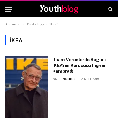
»
Anasayfa
Posts Tagged "ikea"
IKEA
İlham Verenlerde Bugün:
IKEA’nın Kurucusu Ingvar
Kamprad!
Yazar:
Youthall
12 Mart 2018