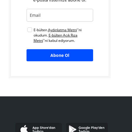
E-bülten
Aydınlatma Metni
''ni
okudum.
E-bülten Açık Rıza
Metni
''ni kabul ediyorum.
Abone Ol