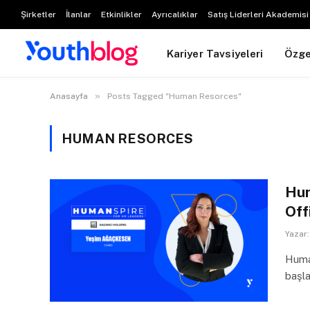
Şirketler
İlanlar
Etkinlikler
Ayrıcalıklar
Satış Liderleri Akademisi
Kariyer Tavsiyeleri
Özg
»
Anasayfa
Posts Tagged "Human Resorces"
HUMAN RESORCES
Hum
Off
Yazar:
Human
başla