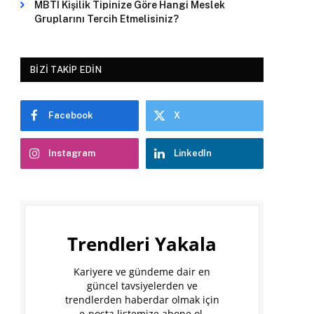
MBTI Kişilik Tipinize Göre Hangi Meslek
Gruplarını Tercih Etmelisiniz?
BIZI TAKIP EDIN
Facebook
X
Instagram
LinkedIn
Trendleri Yakala
Kariyere ve gündeme dair en
güncel tavsiyelerden ve
trendlerden haberdar olmak için
e-posta listemize abone ol.