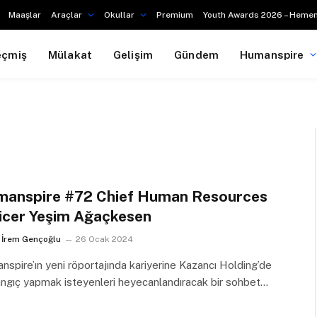
Maaşlar
Araçlar
Okullar
Premium
Youth Awards 2026 – Hemen
eçmiş
Mülakat
Gelişim
Gündem
Humanspire
anspire #72 Chief Human Resources
icer Yeşim Ağaçkesen
İrem Gençoğlu
26 Ocak 2024
spire’ın yeni röportajında kariyerine Kazancı Holding’de
ngıç yapmak isteyenleri heyecanlandıracak bir sohbet…