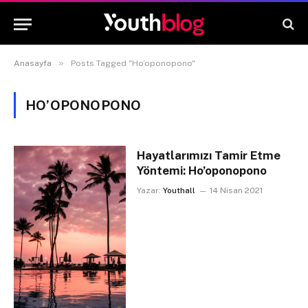
»
Anasayfa
Posts Tagged "Ho’oponopono"
HO’OPONOPONO
Hayatlarımızı Tamir Etme
Yöntemi: Ho’oponopono
Yazar:
Youthall
14 Nisan 2021