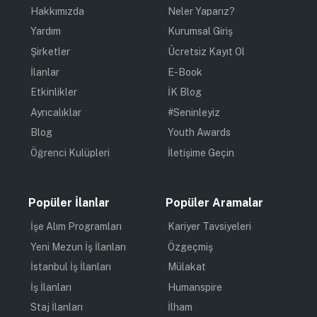
Hakkımızda
Neler Yaparız?
Yardım
Kurumsal Giriş
Şirketler
Ücretsiz Kayıt Ol
İlanlar
E-Book
Etkinlikler
İK Blog
Ayrıcalıklar
#Seninleyiz
Blog
Youth Awards
Öğrenci Kulüpleri
İletişime Geçin
Popüler İlanlar
Popüler Aramalar
İşe Alım Programları
Kariyer Tavsiyeleri
Yeni Mezun İş İlanları
Özgeçmiş
İstanbul İş İlanları
Mülakat
İş İlanları
Humanspire
Staj İlanları
İlham