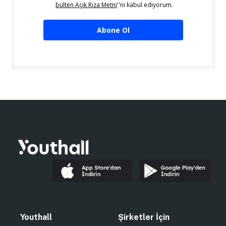
bülten Açık Rıza Metni
''ni kabul ediyorum.
Abone Ol
Youthall
Şirketler İçin