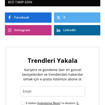
BIZI TAKIP EDIN
Facebook
X
Instagram
LinkedIn
Trendleri Yakala
Kariyere ve gündeme dair en güncel
tavsiyelerden ve trendlerden haberdar
olmak için e-posta listemize abone ol.
E-bülten
Aydınlatma Metni
''ni okudum.
E-