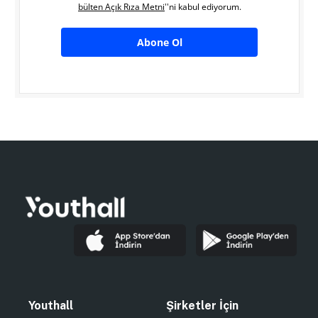
bülten Açık Rıza Metni
''ni kabul ediyorum.
Abone Ol
Youthall
Şirketler İçin