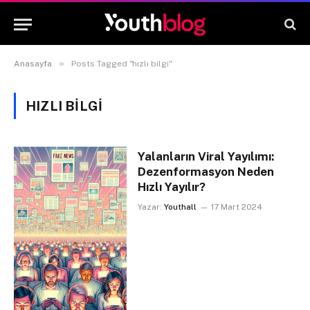
»
Anasayfa
Posts Tagged "hızlı bilgi"
HIZLI BILGI
Yalanların Viral Yayılımı:
Dezenformasyon Neden
Hızlı Yayılır?
Yazar:
Youthall
17 Mart 2024