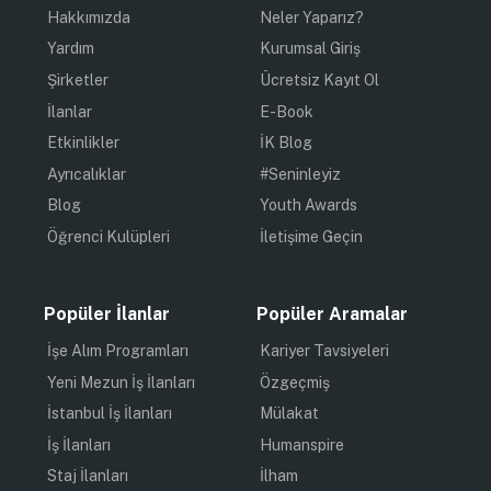
Hakkımızda
Neler Yaparız?
Yardım
Kurumsal Giriş
Şirketler
Ücretsiz Kayıt Ol
İlanlar
E-Book
Etkinlikler
İK Blog
Ayrıcalıklar
#Seninleyiz
Blog
Youth Awards
Öğrenci Kulüpleri
İletişime Geçin
Popüler İlanlar
Popüler Aramalar
İşe Alım Programları
Kariyer Tavsiyeleri
Yeni Mezun İş İlanları
Özgeçmiş
İstanbul İş İlanları
Mülakat
İş İlanları
Humanspire
Staj İlanları
İlham