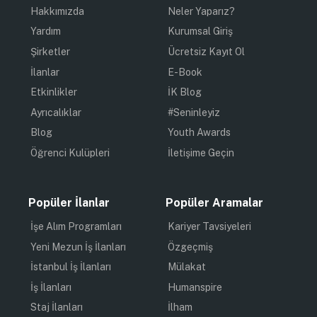
Hakkımızda
Neler Yaparız?
Yardım
Kurumsal Giriş
Şirketler
Ücretsiz Kayıt Ol
İlanlar
E-Book
Etkinlikler
İK Blog
Ayrıcalıklar
#Seninleyiz
Blog
Youth Awards
Öğrenci Kulüpleri
İletişime Geçin
Popüler İlanlar
Popüler Aramalar
İşe Alım Programları
Kariyer Tavsiyeleri
Yeni Mezun İş İlanları
Özgeçmiş
İstanbul İş İlanları
Mülakat
İş İlanları
Humanspire
Staj İlanları
İlham