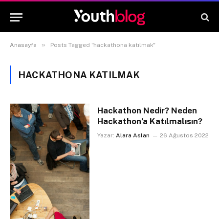
»
Anasayfa
Posts Tagged "hackathona katılmak"
HACKATHONA KATILMAK
Hackathon Nedir? Neden
Hackathon’a Katılmalısın?
Yazar:
Alara Aslan
26 Ağustos 2022