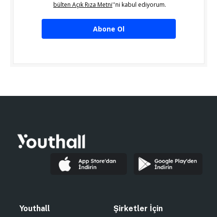
bülten Açık Rıza Metni
''ni kabul ediyorum.
Abone Ol
Youthall
Şirketler İçin