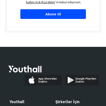
bülten Açık Rıza Metni
''ni kabul ediyorum.
Abone Ol
Youthall
Şirketler İçin