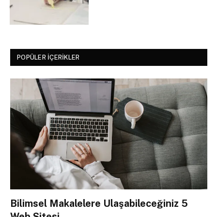
POPÜLER İÇERIKLER
Bilimsel Makalelere Ulaşabileceğiniz 5
Web Sitesi