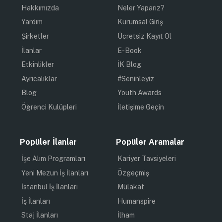
Hakkımızda
Neler Yaparız?
Yardım
Kurumsal Giriş
Şirketler
Ücretsiz Kayıt Ol
İlanlar
E-Book
Etkinlikler
İK Blog
Ayrıcalıklar
#Seninleyiz
Blog
Youth Awards
Öğrenci Kulüpleri
İletişime Geçin
Popüler İlanlar
Popüler Aramalar
İşe Alım Programları
Kariyer Tavsiyeleri
Yeni Mezun İş İlanları
Özgeçmiş
İstanbul İş İlanları
Mülakat
İş İlanları
Humanspire
Staj İlanları
İlham