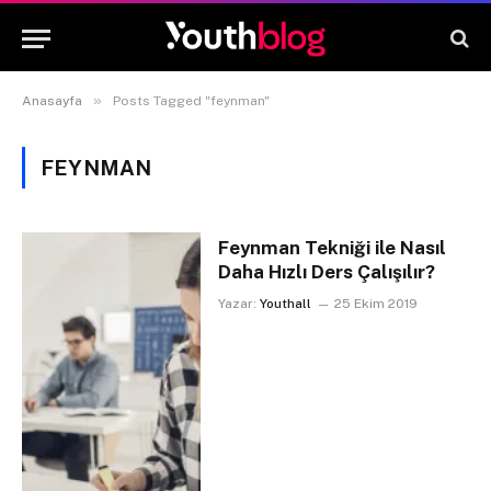
»
Anasayfa
Posts Tagged "feynman"
FEYNMAN
Feynman Tekniği ile Nasıl
Daha Hızlı Ders Çalışılır?
Yazar:
Youthall
25 Ekim 2019