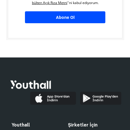
bülten Açık Rıza Metni
''ni kabul ediyorum.
Abone Ol
Youthall
Şirketler İçin