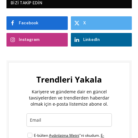
BIZI TAKIP EDIN
Facebook
X
Instagram
LinkedIn
Trendleri Yakala
Kariyere ve gündeme dair en güncel
tavsiyelerden ve trendlerden haberdar
olmak için e-posta listemize abone ol.
E-bülten
Aydınlatma Metni
''ni okudum.
E-