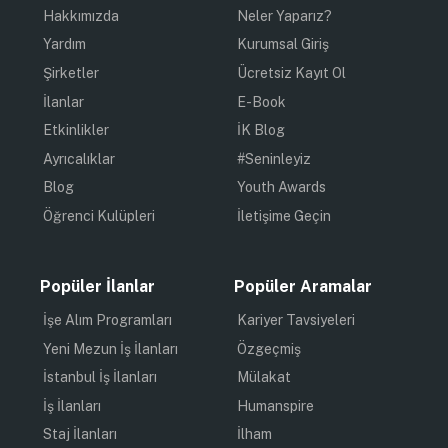
Hakkımızda
Neler Yaparız?
Yardım
Kurumsal Giriş
Şirketler
Ücretsiz Kayıt Ol
İlanlar
E-Book
Etkinlikler
İK Blog
Ayrıcalıklar
#Seninleyiz
Blog
Youth Awards
Öğrenci Kulüpleri
İletişime Geçin
Popüler İlanlar
Popüler Aramalar
İşe Alım Programları
Kariyer Tavsiyeleri
Yeni Mezun İş İlanları
Özgeçmiş
İstanbul İş İlanları
Mülakat
İş İlanları
Humanspire
Staj İlanları
İlham