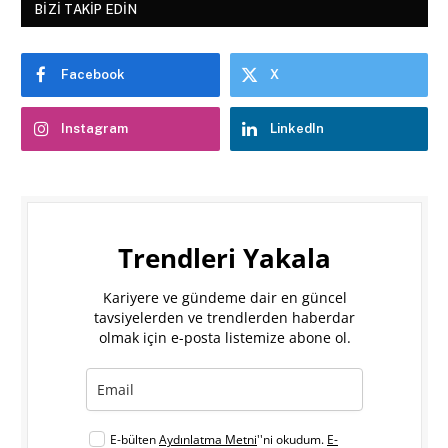
BIZI TAKIP EDIN
Facebook
X
Instagram
LinkedIn
Trendleri Yakala
Kariyere ve gündeme dair en güncel
tavsiyelerden ve trendlerden haberdar
olmak için e-posta listemize abone ol.
E-bülten
Aydınlatma Metni
''ni okudum.
E-