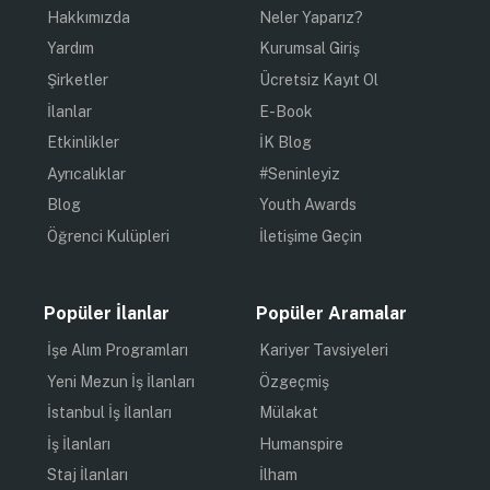
Hakkımızda
Neler Yaparız?
Yardım
Kurumsal Giriş
Şirketler
Ücretsiz Kayıt Ol
İlanlar
E-Book
Etkinlikler
İK Blog
Ayrıcalıklar
#Seninleyiz
Blog
Youth Awards
Öğrenci Kulüpleri
İletişime Geçin
Popüler İlanlar
Popüler Aramalar
İşe Alım Programları
Kariyer Tavsiyeleri
Yeni Mezun İş İlanları
Özgeçmiş
İstanbul İş İlanları
Mülakat
İş İlanları
Humanspire
Staj İlanları
İlham