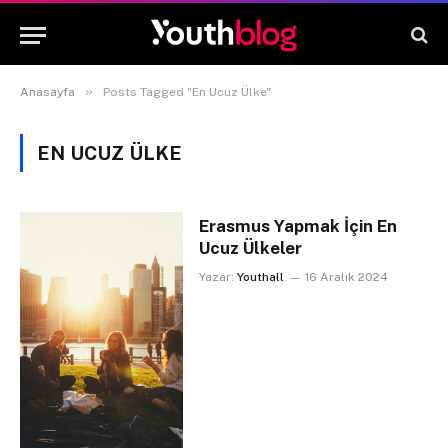
»
Anasayfa
Posts Tagged "En Ucuz Ülke"
EN UCUZ ÜLKE
Erasmus Yapmak İçin En
Ucuz Ülkeler
Yazar:
Youthall
16 Aralık 2024