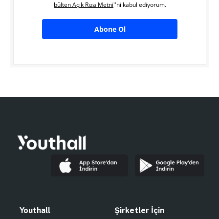
bülten Açık Rıza Metni
''ni kabul ediyorum.
Abone Ol
Youthall
Şirketler İçin