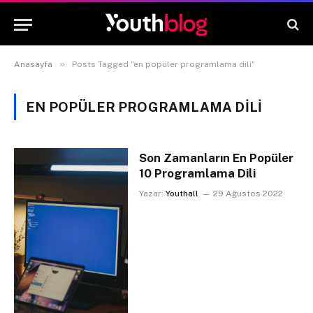
»
Anasayfa
Posts Tagged "en popüler programlama dili"
EN POPÜLER PROGRAMLAMA DILI
Son Zamanların En Popüler
10 Programlama Dili
Yazar:
Youthall
29 Ağustos 2022