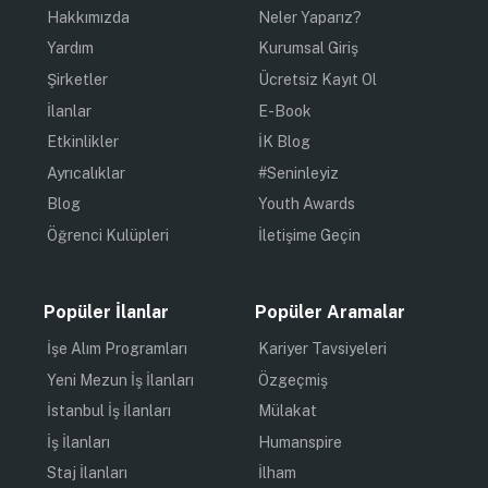
Hakkımızda
Neler Yaparız?
Yardım
Kurumsal Giriş
Şirketler
Ücretsiz Kayıt Ol
İlanlar
E-Book
Etkinlikler
İK Blog
Ayrıcalıklar
#Seninleyiz
Blog
Youth Awards
Öğrenci Kulüpleri
İletişime Geçin
Popüler İlanlar
Popüler Aramalar
İşe Alım Programları
Kariyer Tavsiyeleri
Yeni Mezun İş İlanları
Özgeçmiş
İstanbul İş İlanları
Mülakat
İş İlanları
Humanspire
Staj İlanları
İlham