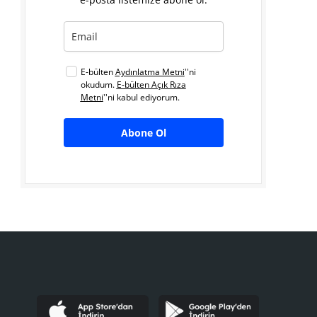
E-bülten
Aydınlatma Metni
''ni
okudum.
E-bülten Açık Rıza
Metni
''ni kabul ediyorum.
Abone Ol