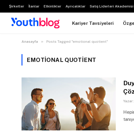
Şirketler
İlanlar
Etkinlikler
Ayrıcalıklar
Satış Liderleri Akademisi
Kariyer Tavsiyeleri
Özg
»
Anasayfa
Posts Tagged "emotional quotient"
EMOTIONAL QUOTIENT
Duy
Çöz
Yazar:
Hepim
tanıy