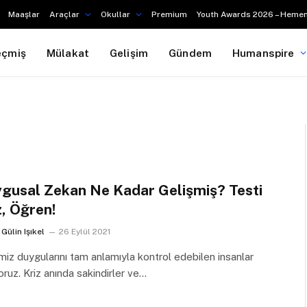
Maaşlar
Araçlar
Okullar
Premium
Youth Awards 2026 – Hemen
eçmiş
Mülakat
Gelişim
Gündem
Humanspire
gusal Zekan Ne Kadar Gelişmiş? Testi
, Öğren!
Gülin Işıkel
26 Eylül 2021
iz duygularını tam anlamıyla kontrol edebilen insanlar
oruz. Kriz anında sakindirler ve…