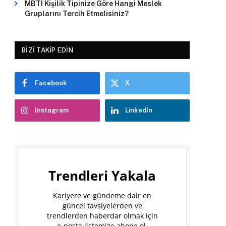
MBTI Kişilik Tipinize Göre Hangi Meslek
Gruplarını Tercih Etmelisiniz?
BIZI TAKIP EDIN
Facebook
X
Instagram
LinkedIn
Trendleri Yakala
Kariyere ve gündeme dair en
güncel tavsiyelerden ve
trendlerden haberdar olmak için
e-posta listemize abone ol.