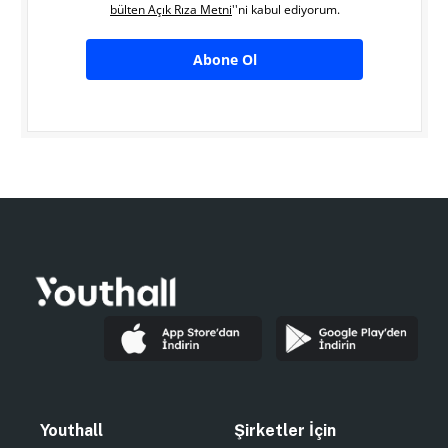
bülten Açık Rıza Metni
''ni kabul ediyorum.
Abone Ol
Youthall
Şirketler İçin