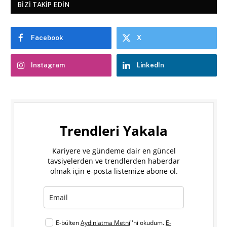
BIZI TAKIP EDIN
Facebook
X
Instagram
LinkedIn
Trendleri Yakala
Kariyere ve gündeme dair en güncel
tavsiyelerden ve trendlerden haberdar
olmak için e-posta listemize abone ol.
E-bülten
Aydınlatma Metni
''ni okudum.
E-