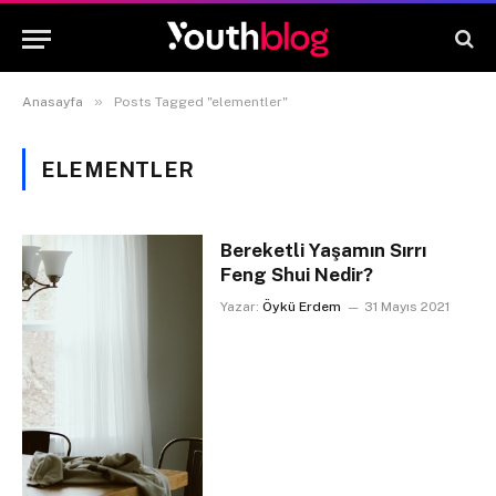
»
Anasayfa
Posts Tagged "elementler"
ELEMENTLER
Bereketli Yaşamın Sırrı
Feng Shui Nedir?
Yazar:
Öykü Erdem
31 Mayıs 2021