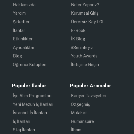
Hakkımızda
Neler Yaparız?
Yardım
Kurumsal Giriş
Şirketler
Ücretsiz Kayıt Ol
İlanlar
E-Book
Etkinlikler
İK Blog
Ayrıcalıklar
#Seninleyiz
Blog
Youth Awards
Öğrenci Kulüpleri
İletişime Geçin
Popüler İlanlar
Popüler Aramalar
İşe Alım Programları
Kariyer Tavsiyeleri
Yeni Mezun İş İlanları
Özgeçmiş
İstanbul İş İlanları
Mülakat
İş İlanları
Humanspire
Staj İlanları
İlham