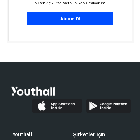
bülten Açık Rıza Metni
''ni kabul ediyorum.
Abone Ol
Youthall
Şirketler İçin