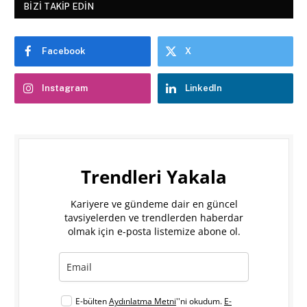
BIZI TAKIP EDIN
Facebook
X
Instagram
LinkedIn
Trendleri Yakala
Kariyere ve gündeme dair en güncel
tavsiyelerden ve trendlerden haberdar
olmak için e-posta listemize abone ol.
E-bülten
Aydınlatma Metni
''ni okudum.
E-