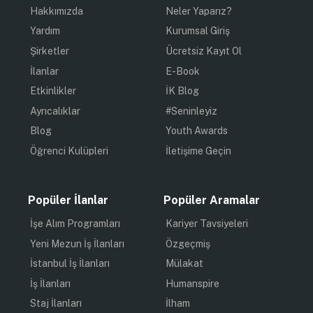
Hakkımızda
Neler Yaparız?
Yardım
Kurumsal Giriş
Şirketler
Ücretsiz Kayıt Ol
İlanlar
E-Book
Etkinlikler
İK Blog
Ayrıcalıklar
#Seninleyiz
Blog
Youth Awards
Öğrenci Kulüpleri
İletişime Geçin
Popüler İlanlar
Popüler Aramalar
İşe Alım Programları
Kariyer Tavsiyeleri
Yeni Mezun İş İlanları
Özgeçmiş
İstanbul İş İlanları
Mülakat
İş İlanları
Humanspire
Staj İlanları
İlham