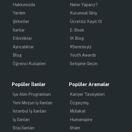
Hakkımızda
Neler Yaparız?
Yardım
Kurumsal Giriş
Şirketler
Ücretsiz Kayıt Ol
İlanlar
E-Book
Etkinlikler
İK Blog
Ayrıcalıklar
#Seninleyiz
Blog
Youth Awards
Öğrenci Kulüpleri
İletişime Geçin
Popüler İlanlar
Popüler Aramalar
İşe Alım Programları
Kariyer Tavsiyeleri
Yeni Mezun İş İlanları
Özgeçmiş
İstanbul İş İlanları
Mülakat
İş İlanları
Humanspire
Staj İlanları
İlham