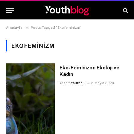
»
Anasayfa
Posts Tagged "Ekofeminizm"
EKOFEMINIZM
Eko-Feminizm: Ekoloji ve
Kadın
Yazar:
Youthall
8 Mayıs 2024