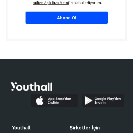
bülten Açık Rıza Metni
''ni kabul ediyorum.
Abone Ol
Youthall
Şirketler İçin