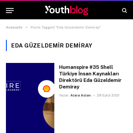
»
Anasayfa
Posts Tagged "Eda Güzeldemir Demiray"
EDA GÜZELDEMIR DEMIRAY
Humanspire #35 Shell
Türkiye İnsan Kaynakları
Direktörü Eda Güzeldemir
Demiray
Yazar:
Alara Aslan
28 Eylül 2021