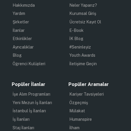
Hakkımızda
Neler Yaparız?
Yardım
Kurumsal Giriş
Şirketler
Ücretsiz Kayıt Ol
İlanlar
E-Book
Etkinlikler
İK Blog
Ayrıcalıklar
#Seninleyiz
Blog
Youth Awards
Öğrenci Kulüpleri
İletişime Geçin
Popüler İlanlar
Popüler Aramalar
İşe Alım Programları
Kariyer Tavsiyeleri
Yeni Mezun İş İlanları
Özgeçmiş
İstanbul İş İlanları
Mülakat
İş İlanları
Humanspire
Staj İlanları
İlham