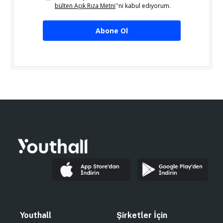
bülten Açık Rıza Metni
''ni kabul ediyorum.
Abone Ol
Youthall
Şirketler İçin