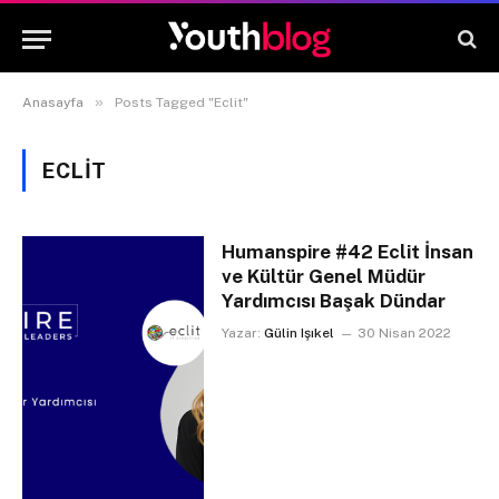
»
Anasayfa
Posts Tagged "Eclit"
ECLIT
Humanspire #42 Eclit İnsan
ve Kültür Genel Müdür
Yardımcısı Başak Dündar
Yazar:
Gülin Işıkel
30 Nisan 2022