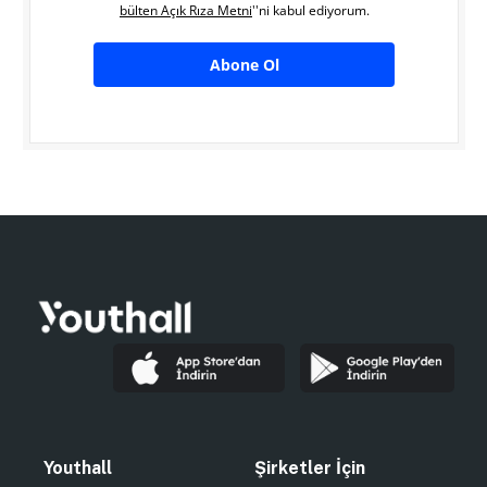
bülten Açık Rıza Metni
''ni kabul ediyorum.
Abone Ol
Youthall
Şirketler İçin