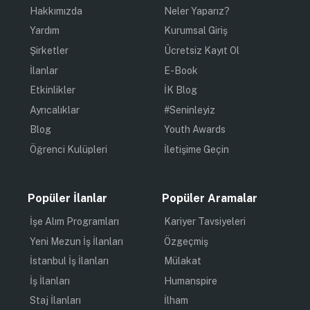
Hakkımızda
Neler Yaparız?
Yardım
Kurumsal Giriş
Şirketler
Ücretsiz Kayıt Ol
İlanlar
E-Book
Etkinlikler
İK Blog
Ayrıcalıklar
#Seninleyiz
Blog
Youth Awards
Öğrenci Kulüpleri
İletişime Geçin
Popüler İlanlar
Popüler Aramalar
İşe Alım Programları
Kariyer Tavsiyeleri
Yeni Mezun İş İlanları
Özgeçmiş
İstanbul İş İlanları
Mülakat
İş İlanları
Humanspire
Staj İlanları
İlham