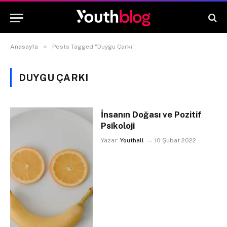
»
Anasayfa
Posts Tagged "Duygu Çarkı"
DUYGU ÇARKI
İnsanın Doğası ve Pozitif
Psikoloji
Yazar:
Youthall
10 Şubat 2022