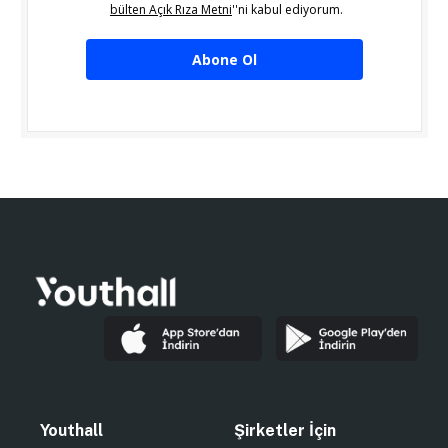
bülten Açık Rıza Metni
''ni kabul ediyorum.
Abone Ol
Youthall
Şirketler İçin