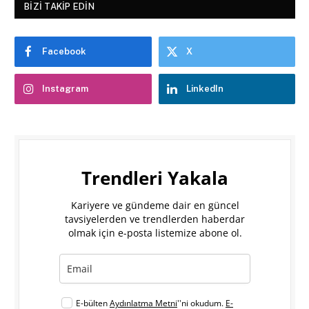
BIZI TAKIP EDIN
Facebook
X
Instagram
LinkedIn
Trendleri Yakala
Kariyere ve gündeme dair en güncel
tavsiyelerden ve trendlerden haberdar
olmak için e-posta listemize abone ol.
E-bülten
Aydınlatma Metni
''ni okudum.
E-