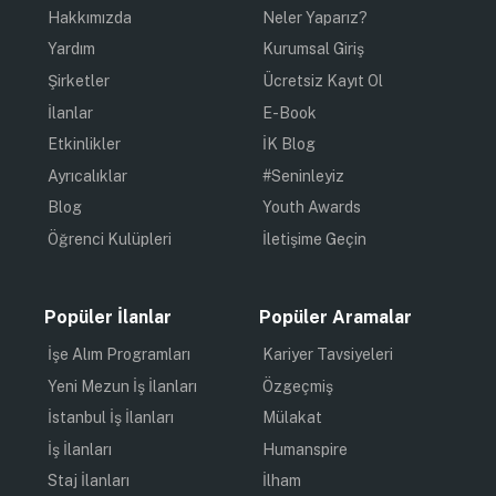
Hakkımızda
Neler Yaparız?
Yardım
Kurumsal Giriş
Şirketler
Ücretsiz Kayıt Ol
İlanlar
E-Book
Etkinlikler
İK Blog
Ayrıcalıklar
#Seninleyiz
Blog
Youth Awards
Öğrenci Kulüpleri
İletişime Geçin
Popüler İlanlar
Popüler Aramalar
İşe Alım Programları
Kariyer Tavsiyeleri
Yeni Mezun İş İlanları
Özgeçmiş
İstanbul İş İlanları
Mülakat
İş İlanları
Humanspire
Staj İlanları
İlham