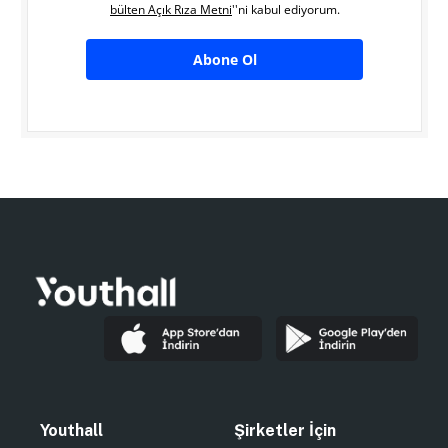
bülten Açık Rıza Metni
''ni kabul ediyorum.
Abone Ol
Youthall
Şirketler İçin