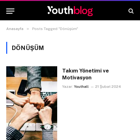
»
Anasayfa
Posts Tagged "Dönüşüm"
DÖNÜŞÜM
Takım Yönetimi ve
Motivasyon
Yazar:
Youthall
21 Şubat 2024