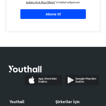
bülten Açık Rıza Metni
''ni kabul ediyorum.
Abone Ol
Youthall
Şirketler İçin