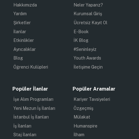
Hakkımızda
Neler Yaparız?
Yardım
Kurumsal Giriş
Şirketler
Ücretsiz Kayıt Ol
İlanlar
E-Book
Etkinlikler
İK Blog
Ayrıcalıklar
#Seninleyiz
Blog
Youth Awards
Öğrenci Kulüpleri
İletişime Geçin
Popüler İlanlar
Popüler Aramalar
İşe Alım Programları
Kariyer Tavsiyeleri
Yeni Mezun İş İlanları
Özgeçmiş
İstanbul İş İlanları
Mülakat
İş İlanları
Humanspire
Staj İlanları
İlham