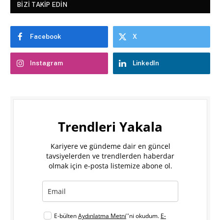
BIZI TAKIP EDIN
Facebook
X
Instagram
LinkedIn
Trendleri Yakala
Kariyere ve gündeme dair en güncel
tavsiyelerden ve trendlerden haberdar
olmak için e-posta listemize abone ol.
E-bülten
Aydınlatma Metni
''ni okudum.
E-