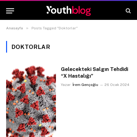
»
Anasayfa
Posts Tagged "Doktorlar"
DOKTORLAR
Gelecekteki Salgın Tehdidi
“X Hastalığı”
Yazar:
İrem Gençoğlu
26 Ocak 2024