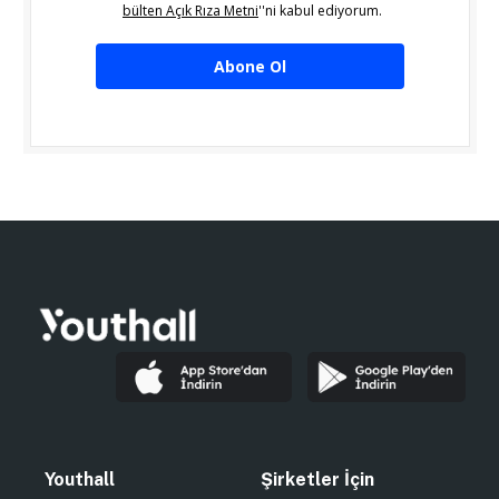
bülten Açık Rıza Metni
''ni kabul ediyorum.
Abone Ol
Youthall
Şirketler İçin