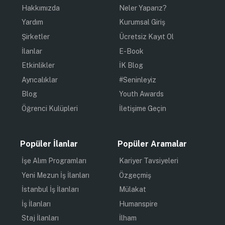
Hakkımızda
Neler Yaparız?
Yardım
Kurumsal Giriş
Şirketler
Ücretsiz Kayıt Ol
İlanlar
E-Book
Etkinlikler
İK Blog
Ayrıcalıklar
#Seninleyiz
Blog
Youth Awards
Öğrenci Kulüpleri
İletişime Geçin
Popüler İlanlar
Popüler Aramalar
İşe Alım Programları
Kariyer Tavsiyeleri
Yeni Mezun İş İlanları
Özgeçmiş
İstanbul İş İlanları
Mülakat
İş İlanları
Humanspire
Staj İlanları
İlham