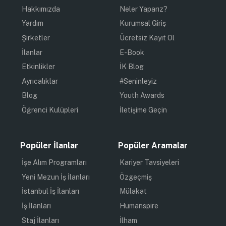
Hakkımızda
Neler Yaparız?
Yardım
Kurumsal Giriş
Şirketler
Ücretsiz Kayıt Ol
İlanlar
E-Book
Etkinlikler
İK Blog
Ayrıcalıklar
#Seninleyiz
Blog
Youth Awards
Öğrenci Kulüpleri
İletişime Geçin
Popüler İlanlar
Popüler Aramalar
İşe Alım Programları
Kariyer Tavsiyeleri
Yeni Mezun İş İlanları
Özgeçmiş
İstanbul İş İlanları
Mülakat
İş İlanları
Humanspire
Staj İlanları
İlham