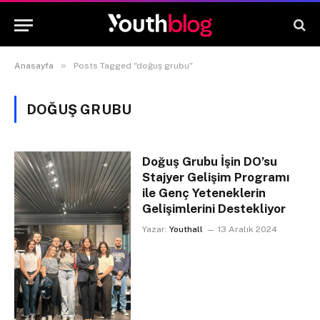
»
Anasayfa
Posts Tagged "doğuş grubu"
DOĞUŞ GRUBU
Doğuş Grubu İşin DO’su
Stajyer Gelişim Programı
ile Genç Yeteneklerin
Gelişimlerini Destekliyor
Yazar:
Youthall
13 Aralık 2024