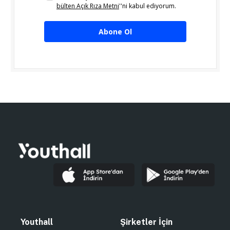
bülten Açık Rıza Metni
''ni kabul ediyorum.
Abone Ol
Youthall
Şirketler İçin