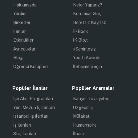
Hakkımızda
Neler Yaparız?
Yardım
Kurumsal Giriş
Şirketler
Ücretsiz Kayıt Ol
İlanlar
E-Book
Etkinlikler
İK Blog
Ayrıcalıklar
#Seninleyiz
Blog
Youth Awards
Öğrenci Kulüpleri
İletişime Geçin
Popüler İlanlar
Popüler Aramalar
İşe Alım Programları
Kariyer Tavsiyeleri
Yeni Mezun İş İlanları
Özgeçmiş
İstanbul İş İlanları
Mülakat
İş İlanları
Humanspire
Staj İlanları
İlham