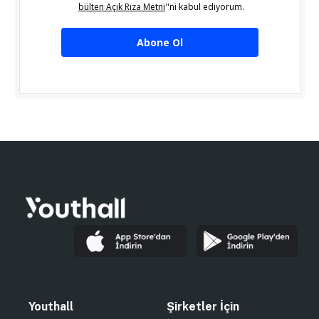
bülten Açık Rıza Metni
''ni kabul ediyorum.
Abone Ol
Youthall
Şirketler İçin