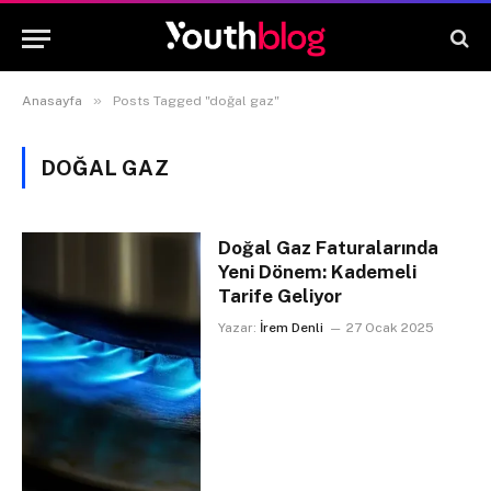
»
Anasayfa
Posts Tagged "doğal gaz"
DOĞAL GAZ
Doğal Gaz Faturalarında
Yeni Dönem: Kademeli
Tarife Geliyor
Yazar:
İrem Denli
27 Ocak 2025