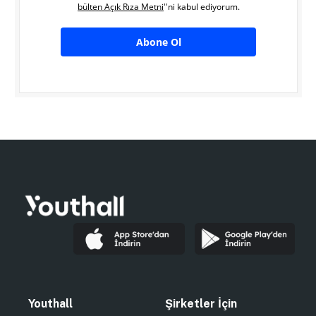
bülten Açık Rıza Metni
''ni kabul ediyorum.
Abone Ol
Youthall
Şirketler İçin