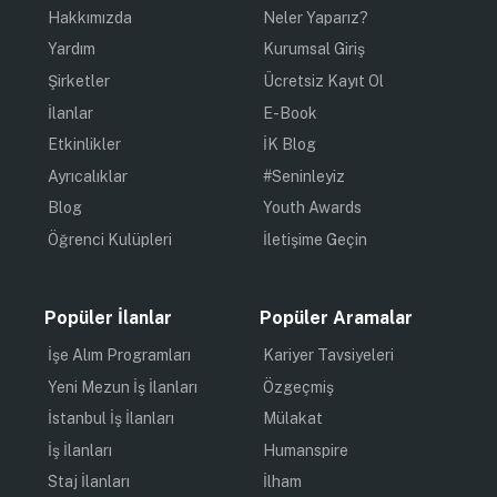
Hakkımızda
Neler Yaparız?
Yardım
Kurumsal Giriş
Şirketler
Ücretsiz Kayıt Ol
İlanlar
E-Book
Etkinlikler
İK Blog
Ayrıcalıklar
#Seninleyiz
Blog
Youth Awards
Öğrenci Kulüpleri
İletişime Geçin
Popüler İlanlar
Popüler Aramalar
İşe Alım Programları
Kariyer Tavsiyeleri
Yeni Mezun İş İlanları
Özgeçmiş
İstanbul İş İlanları
Mülakat
İş İlanları
Humanspire
Staj İlanları
İlham