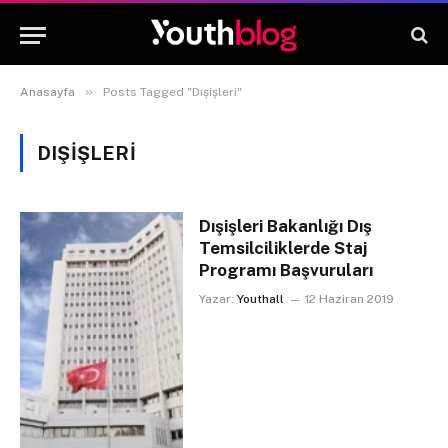
»
Anasayfa
Posts Tagged "Dışişleri"
DIŞIŞLERI
Dışişleri Bakanlığı Dış
Temsilciliklerde Staj
Programı Başvuruları
Yazar:
Youthall
12 Haziran 2019