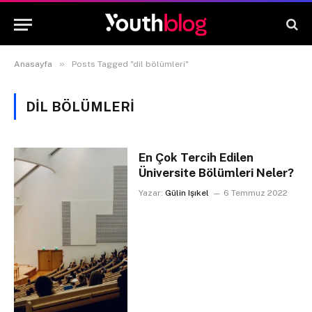
»
Anasayfa
Posts Tagged "dil bölümleri"
DIL BÖLÜMLERI
En Çok Tercih Edilen
Üniversite Bölümleri Neler?
Yazar:
Gülin Işıkel
6 Temmuz 2022