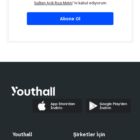
bülten Açık Rıza Metni
''ni kabul ediyorum.
Abone Ol
Youthall
Şirketler İçin