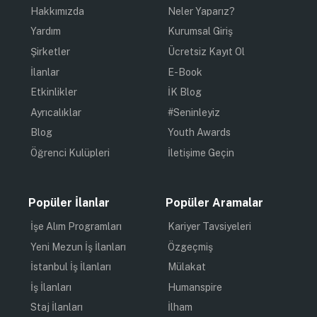
Hakkımızda
Neler Yaparız?
Yardım
Kurumsal Giriş
Şirketler
Ücretsiz Kayıt Ol
İlanlar
E-Book
Etkinlikler
İK Blog
Ayrıcalıklar
#Seninleyiz
Blog
Youth Awards
Öğrenci Kulüpleri
İletişime Geçin
Popüler İlanlar
Popüler Aramalar
İşe Alım Programları
Kariyer Tavsiyeleri
Yeni Mezun İş İlanları
Özgeçmiş
İstanbul İş İlanları
Mülakat
İş İlanları
Humanspire
Staj İlanları
İlham