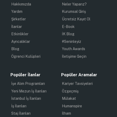
Hakkımızda
Neler Yaparız?
Yardım
Kurumsal Giriş
Şirketler
Ücretsiz Kayıt Ol
İlanlar
E-Book
Etkinlikler
İK Blog
Ayrıcalıklar
#Seninleyiz
Blog
Youth Awards
Öğrenci Kulüpleri
İletişime Geçin
Popüler İlanlar
Popüler Aramalar
İşe Alım Programları
Kariyer Tavsiyeleri
Yeni Mezun İş İlanları
Özgeçmiş
İstanbul İş İlanları
Mülakat
İş İlanları
Humanspire
Staj İlanları
İlham