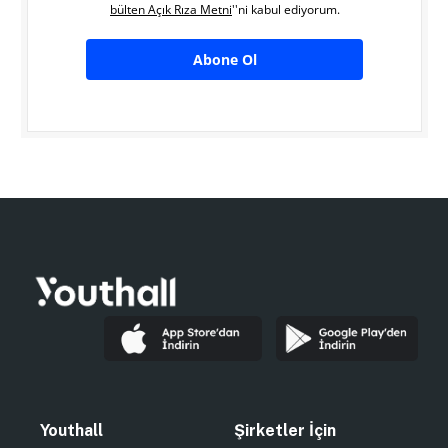
bülten Açık Rıza Metni
''ni kabul ediyorum.
Abone Ol
Youthall
Şirketler İçin