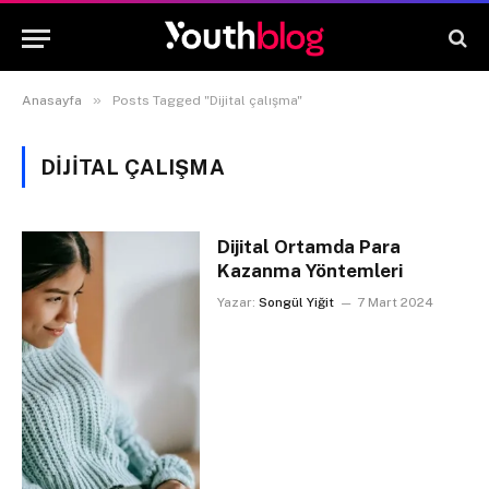
»
Anasayfa
Posts Tagged "Dijital çalışma"
DIJITAL ÇALIŞMA
Dijital Ortamda Para
Kazanma Yöntemleri
Yazar:
Songül Yiğit
7 Mart 2024