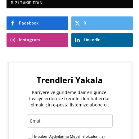
BIZI TAKIP EDIN
Facebook
X
Instagram
LinkedIn
Trendleri Yakala
Kariyere ve gündeme dair en güncel
tavsiyelerden ve trendlerden haberdar
olmak için e-posta listemize abone ol.
E-bülten
Aydınlatma Metni
''ni okudum.
E-