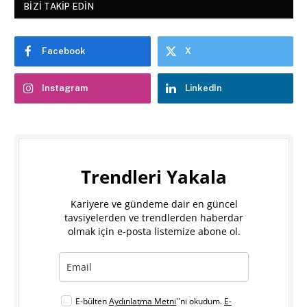
BIZI TAKIP EDIN
Facebook
X
Instagram
LinkedIn
Trendleri Yakala
Kariyere ve gündeme dair en güncel
tavsiyelerden ve trendlerden haberdar
olmak için e-posta listemize abone ol.
E-bülten
Aydınlatma Metni
''ni okudum.
E-