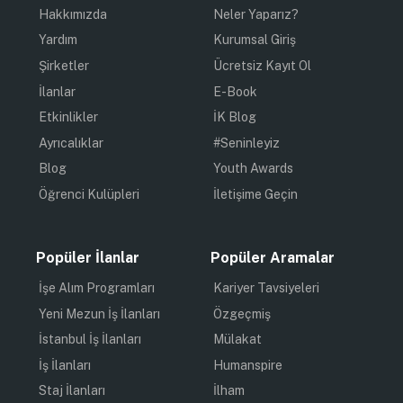
Hakkımızda
Neler Yaparız?
Yardım
Kurumsal Giriş
Şirketler
Ücretsiz Kayıt Ol
İlanlar
E-Book
Etkinlikler
İK Blog
Ayrıcalıklar
#Seninleyiz
Blog
Youth Awards
Öğrenci Kulüpleri
İletişime Geçin
Popüler İlanlar
Popüler Aramalar
İşe Alım Programları
Kariyer Tavsiyeleri
Yeni Mezun İş İlanları
Özgeçmiş
İstanbul İş İlanları
Mülakat
İş İlanları
Humanspire
Staj İlanları
İlham