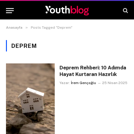
»
Anasayfa
Posts Tagged "Deprem"
DEPREM
Deprem Rehberi: 10 Adımda
Hayat Kurtaran Hazırlık
Yazar:
İrem Gençoğlu
25 Nisan 2025