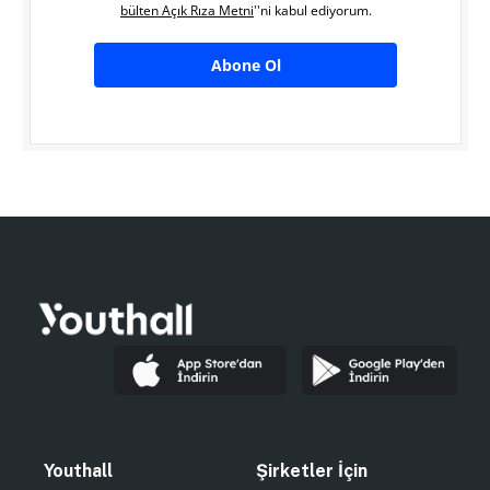
bülten Açık Rıza Metni
''ni kabul ediyorum.
Abone Ol
Youthall
Şirketler İçin