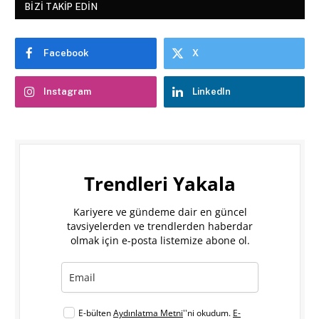
BIZI TAKIP EDIN
Facebook
X
Instagram
LinkedIn
Trendleri Yakala
Kariyere ve gündeme dair en güncel
tavsiyelerden ve trendlerden haberdar
olmak için e-posta listemize abone ol.
E-bülten
Aydınlatma Metni
''ni okudum.
E-