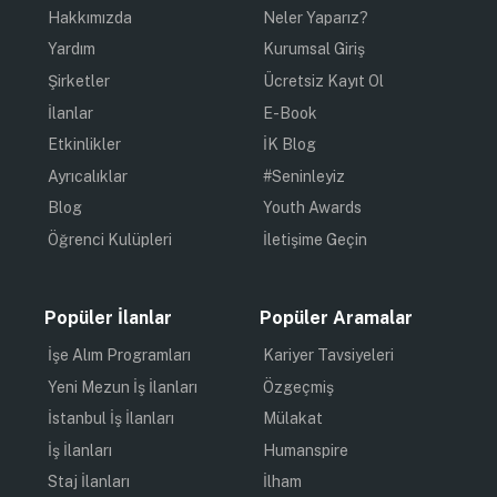
Hakkımızda
Neler Yaparız?
Yardım
Kurumsal Giriş
Şirketler
Ücretsiz Kayıt Ol
İlanlar
E-Book
Etkinlikler
İK Blog
Ayrıcalıklar
#Seninleyiz
Blog
Youth Awards
Öğrenci Kulüpleri
İletişime Geçin
Popüler İlanlar
Popüler Aramalar
İşe Alım Programları
Kariyer Tavsiyeleri
Yeni Mezun İş İlanları
Özgeçmiş
İstanbul İş İlanları
Mülakat
İş İlanları
Humanspire
Staj İlanları
İlham