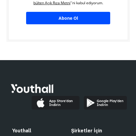
bülten Açık Rıza Metni
''ni kabul ediyorum.
Abone Ol
Youthall
Şirketler İçin