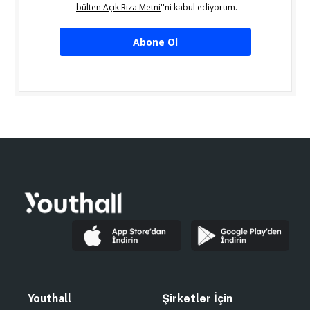
bülten Açık Rıza Metni
''ni kabul ediyorum.
Abone Ol
Youthall
Şirketler İçin