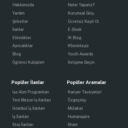
Hakkımızda
Neler Yaparız?
Yardım
Kurumsal Giriş
Şirketler
Ücretsiz Kayıt Ol
İlanlar
E-Book
Etkinlikler
İK Blog
Ayrıcalıklar
#Seninleyiz
Blog
Youth Awards
Öğrenci Kulüpleri
İletişime Geçin
Popüler İlanlar
Popüler Aramalar
İşe Alım Programları
Kariyer Tavsiyeleri
Yeni Mezun İş İlanları
Özgeçmiş
İstanbul İş İlanları
Mülakat
İş İlanları
Humanspire
Staj İlanları
İlham