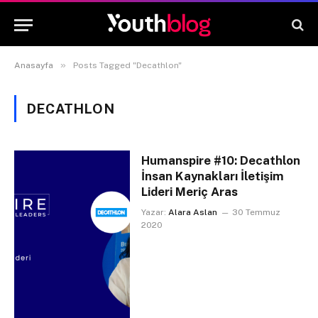
»
Anasayfa
Posts Tagged "Decathlon"
DECATHLON
Humanspire #10: Decathlon
İnsan Kaynakları İletişim
Lideri Meriç Aras
Yazar:
Alara Aslan
30 Temmuz
2020