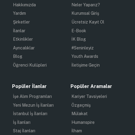
Hakkımızda
Neler Yaparız?
Yardım
Kurumsal Giriş
Şirketler
Ücretsiz Kayıt Ol
İlanlar
E-Book
Etkinlikler
İK Blog
Ayrıcalıklar
#Seninleyiz
Blog
Youth Awards
Öğrenci Kulüpleri
İletişime Geçin
Popüler İlanlar
Popüler Aramalar
İşe Alım Programları
Kariyer Tavsiyeleri
Yeni Mezun İş İlanları
Özgeçmiş
İstanbul İş İlanları
Mülakat
İş İlanları
Humanspire
Staj İlanları
İlham