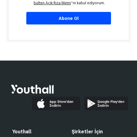
bülten Açık Rıza Metni
''ni kabul ediyorum.
Abone Ol
Youthall
Şirketler İçin