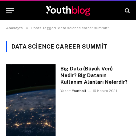
»
Anasayfa
Posts Tagged "data science career summit"
DATA SCIENCE CAREER SUMMIT
Big Data (Büyük Veri)
Nedir? Big Datanın
Kullanım Alanları Nelerdir?
Yazar:
Youthall
16 Kasım 2021