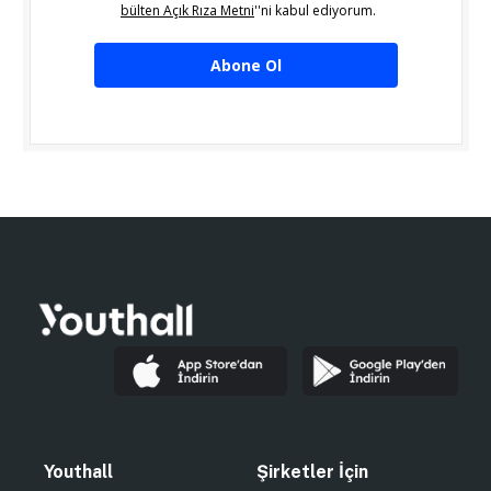
bülten Açık Rıza Metni
''ni kabul ediyorum.
Abone Ol
Youthall
Şirketler İçin