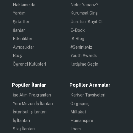
Hakkımızda
Neler Yaparız?
Yardım
Kurumsal Giriş
Şirketler
Ücretsiz Kayıt Ol
İlanlar
E-Book
Etkinlikler
İK Blog
Ayrıcalıklar
#Seninleyiz
Blog
Youth Awards
Öğrenci Kulüpleri
İletişime Geçin
Popüler İlanlar
Popüler Aramalar
İşe Alım Programları
Kariyer Tavsiyeleri
Yeni Mezun İş İlanları
Özgeçmiş
İstanbul İş İlanları
Mülakat
İş İlanları
Humanspire
Staj İlanları
İlham