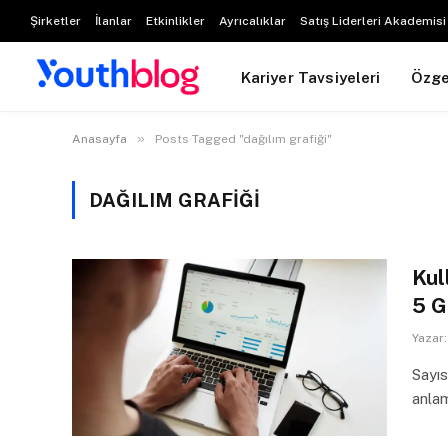
Şirketler
İlanlar
Etkinlikler
Ayrıcalıklar
Satış Liderleri Akademisi
Kariyer Tavsiyeleri
Özg
»
Anasayfa
Posts Tagged "dağılım grafiği"
DAĞILIM GRAFIĞI
Kul
5 G
Yazar:
Sayıs
anlam