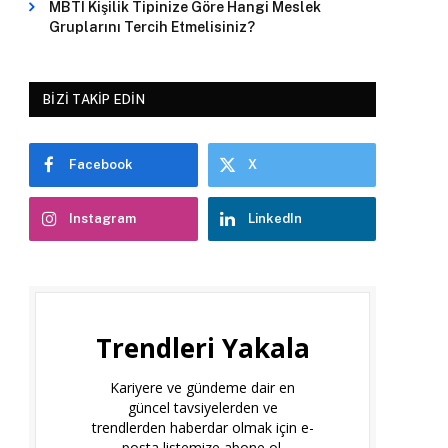
MBTI Kişilik Tipinize Göre Hangi Meslek
Gruplarını Tercih Etmelisiniz?
BIZI TAKIP EDIN
Facebook
X
Instagram
LinkedIn
Trendleri Yakala
Kariyere ve gündeme dair en
güncel tavsiyelerden ve
trendlerden haberdar olmak için e-
posta listemize abone ol.