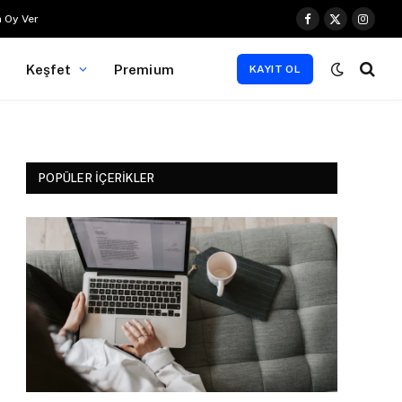
 Oy Ver
Facebook
X
Instag
(Twitter)
Keşfet
Premium
KAYIT OL
POPÜLER İÇERIKLER