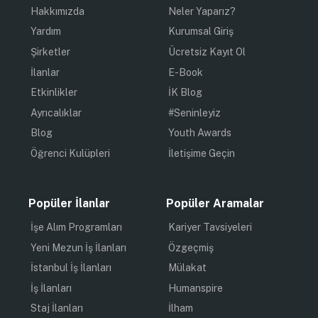
Hakkımızda
Neler Yaparız?
Yardım
Kurumsal Giriş
Şirketler
Ücretsiz Kayıt Ol
İlanlar
E-Book
Etkinlikler
İK Blog
Ayrıcalıklar
#Seninleyiz
Blog
Youth Awards
Öğrenci Kulüpleri
İletişime Geçin
Popüler İlanlar
Popüler Aramalar
İşe Alım Programları
Kariyer Tavsiyeleri
Yeni Mezun İş İlanları
Özgeçmiş
İstanbul İş İlanları
Mülakat
İş İlanları
Humanspire
Staj İlanları
İlham