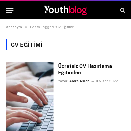
»
Anasayfa
Posts Tagged "CV Eğitimi"
CV EĞITIMI
Ücretsiz CV Hazırlama
Eğitimleri
Yazar:
Alara Aslan
11 Nisan 2022