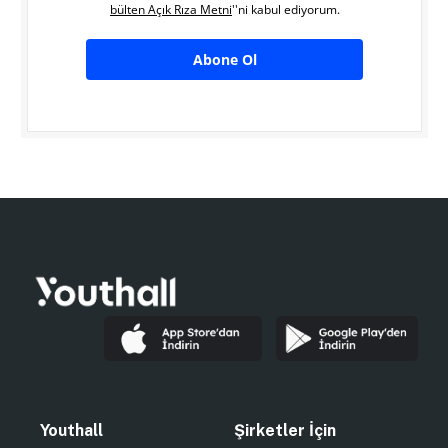
bülten Açık Rıza Metni
''ni kabul ediyorum.
Abone Ol
Youthall
Şirketler İçin