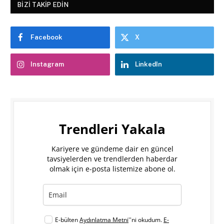
BIZI TAKIP EDIN
Facebook
X
Instagram
LinkedIn
Trendleri Yakala
Kariyere ve gündeme dair en güncel
tavsiyelerden ve trendlerden haberdar
olmak için e-posta listemize abone ol.
E-bülten
Aydınlatma Metni
''ni okudum.
E-