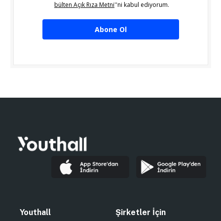
bülten Açık Rıza Metni
''ni kabul ediyorum.
Abone Ol
Youthall
Şirketler İçin