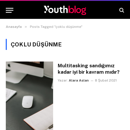
»
Anasayfa
Posts Tagged "çoklu düşünme"
ÇOKLU DÜŞÜNME
Multitasking sandığımız
kadar iyi bir kavram mıdır?
Yazar:
Alara Aslan
8 Şubat 2021