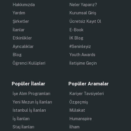
Hakkımızda
Neler Yaparız?
Yardım
Kurumsal Giriş
Şirketler
Ücretsiz Kayıt Ol
İlanlar
E-Book
Etkinlikler
İK Blog
Ayrıcalıklar
#Seninleyiz
Blog
Youth Awards
Öğrenci Kulüpleri
İletişime Geçin
Popüler İlanlar
Popüler Aramalar
İşe Alım Programları
Kariyer Tavsiyeleri
Yeni Mezun İş İlanları
Özgeçmiş
İstanbul İş İlanları
Mülakat
İş İlanları
Humanspire
Staj İlanları
İlham