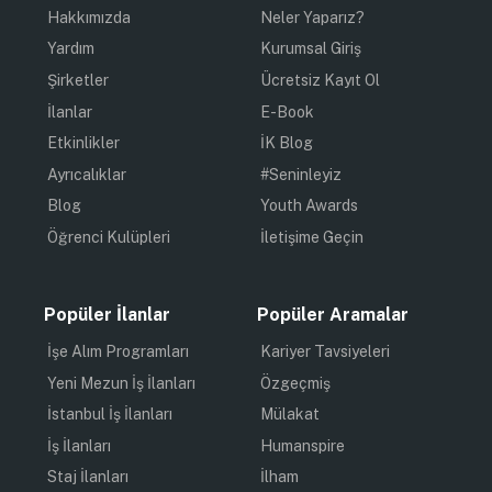
Hakkımızda
Neler Yaparız?
Yardım
Kurumsal Giriş
Şirketler
Ücretsiz Kayıt Ol
İlanlar
E-Book
Etkinlikler
İK Blog
Ayrıcalıklar
#Seninleyiz
Blog
Youth Awards
Öğrenci Kulüpleri
İletişime Geçin
Popüler İlanlar
Popüler Aramalar
İşe Alım Programları
Kariyer Tavsiyeleri
Yeni Mezun İş İlanları
Özgeçmiş
İstanbul İş İlanları
Mülakat
İş İlanları
Humanspire
Staj İlanları
İlham