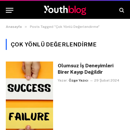
»
Anasayfa
Posts Tagged "Çok Yönlü Değerlendirme"
ÇOK YÖNLÜ DEĞERLENDIRME
Olumsuz İş Deneyimleri
Birer Kayıp Değildir
Yazar:
Özge Yazıcı
29 Şubat 2024