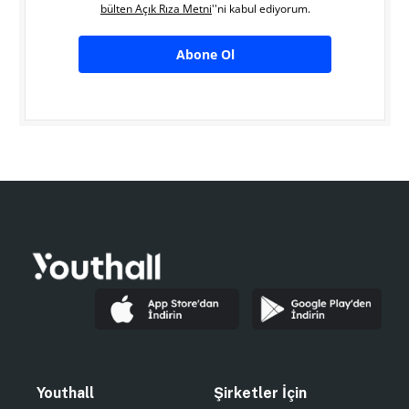
bülten Açık Rıza Metni
''ni kabul ediyorum.
Abone Ol
Youthall
Şirketler İçin