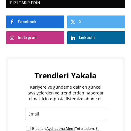
BIZI TAKIP EDIN
Facebook
X
Instagram
LinkedIn
Trendleri Yakala
Kariyere ve gündeme dair en güncel
tavsiyelerden ve trendlerden haberdar
olmak için e-posta listemize abone ol.
E-bülten
Aydınlatma Metni
''ni okudum.
E-