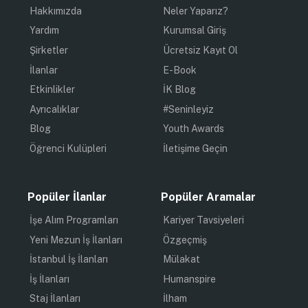
Hakkımızda
Neler Yaparız?
Yardım
Kurumsal Giriş
Şirketler
Ücretsiz Kayıt Ol
İlanlar
E-Book
Etkinlikler
İK Blog
Ayrıcalıklar
#Seninleyiz
Blog
Youth Awards
Öğrenci Kulüpleri
İletişime Geçin
Popüler İlanlar
Popüler Aramalar
İşe Alım Programları
Kariyer Tavsiyeleri
Yeni Mezun İş İlanları
Özgeçmiş
İstanbul İş İlanları
Mülakat
İş İlanları
Humanspire
Staj İlanları
İlham