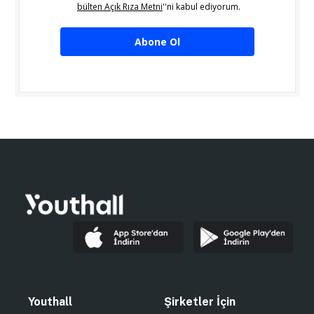
bülten Açık Rıza Metni
''ni kabul ediyorum.
Abone Ol
Youthall
Şirketler İçin