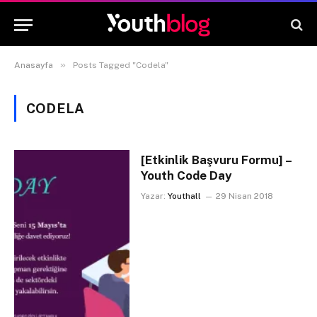
»
Anasayfa
Posts Tagged "Codela"
CODELA
[Etkinlik Başvuru Formu] –
Youth Code Day
Yazar:
Youthall
29 Nisan 2018