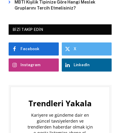
MBTI Kişilik Tipinize Göre Hangi Meslek
Gruplarını Tercih Etmelisiniz?
BIZI TAKIP EDIN
Facebook
X
Instagram
LinkedIn
Trendleri Yakala
Kariyere ve gündeme dair en
güncel tavsiyelerden ve
trendlerden haberdar olmak için
e-posta listemize abone ol.