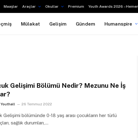
Maaşlar
Araçlar
Okullar
Premium
Youth Awards 2026 – Hemen
eçmiş
Mülakat
Gelişim
Gündem
Humanspire
uk Gelişimi Bölümü Nedir? Mezunu Ne İş
ar?
Youthall
26 Temmuz 2022
 Gelişimi bölümünde 0-18 yaş arası çocukların her türlü
açları, sağlık durumları,…