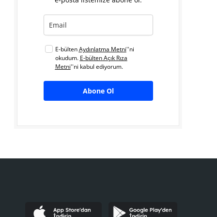
E-bülten
Aydınlatma Metni
''ni
okudum.
E-bülten Açık Rıza
Metni
''ni kabul ediyorum.
Abone Ol