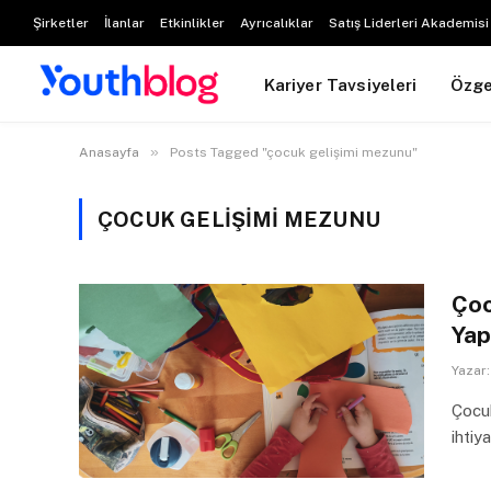
Şirketler
İlanlar
Etkinlikler
Ayrıcalıklar
Satış Liderleri Akademisi
Kariyer Tavsiyeleri
Özg
»
Anasayfa
Posts Tagged "çocuk gelişimi mezunu"
ÇOCUK GELIŞIMI MEZUNU
Çoc
Yap
Yazar:
Çocuk
ihtiy