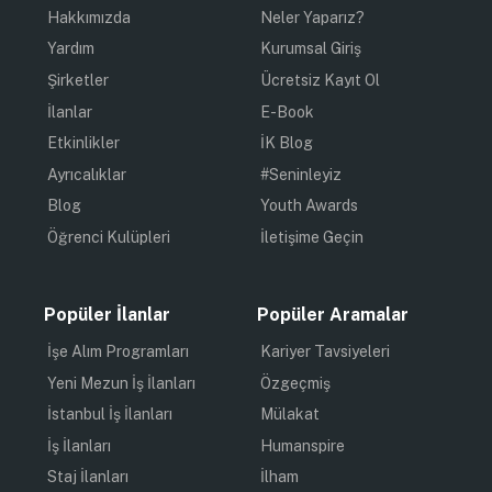
Hakkımızda
Neler Yaparız?
Yardım
Kurumsal Giriş
Şirketler
Ücretsiz Kayıt Ol
İlanlar
E-Book
Etkinlikler
İK Blog
Ayrıcalıklar
#Seninleyiz
Blog
Youth Awards
Öğrenci Kulüpleri
İletişime Geçin
Popüler İlanlar
Popüler Aramalar
İşe Alım Programları
Kariyer Tavsiyeleri
Yeni Mezun İş İlanları
Özgeçmiş
İstanbul İş İlanları
Mülakat
İş İlanları
Humanspire
Staj İlanları
İlham