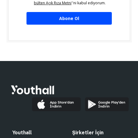
bülten Açık Rıza Metni
''ni kabul ediyorum.
Abone Ol
Youthall
Şirketler İçin