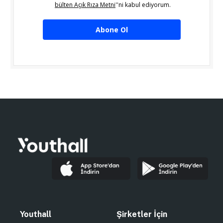
bülten Açık Rıza Metni
''ni kabul ediyorum.
Abone Ol
Youthall
Şirketler İçin