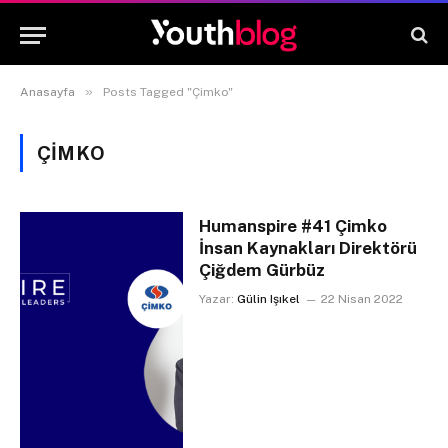
»
Anasayfa
Posts Tagged "Çimko"
ÇIMKO
Humanspire #41 Çimko
İnsan Kaynakları Direktörü
Çiğdem Gürbüz
Yazar:
Gülin Işıkel
22 Nisan 2022