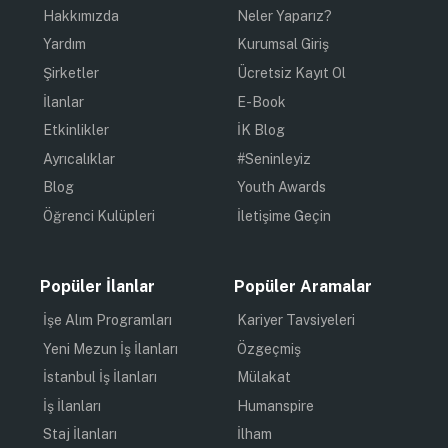
Hakkımızda
Neler Yaparız?
Yardım
Kurumsal Giriş
Şirketler
Ücretsiz Kayıt Ol
İlanlar
E-Book
Etkinlikler
İK Blog
Ayrıcalıklar
#Seninleyiz
Blog
Youth Awards
Öğrenci Kulüpleri
İletişime Geçin
Popüler İlanlar
Popüler Aramalar
İşe Alım Programları
Kariyer Tavsiyeleri
Yeni Mezun İş İlanları
Özgeçmiş
İstanbul İş İlanları
Mülakat
İş İlanları
Humanspire
Staj İlanları
İlham