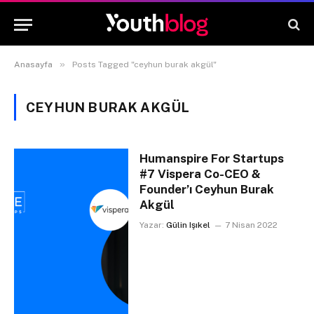
»
Anasayfa
Posts Tagged "ceyhun burak akgül"
CEYHUN BURAK AKGÜL
Humanspire For Startups
#7 Vispera Co-CEO &
Founder’ı Ceyhun Burak
Akgül
Yazar:
Gülin Işıkel
7 Nisan 2022