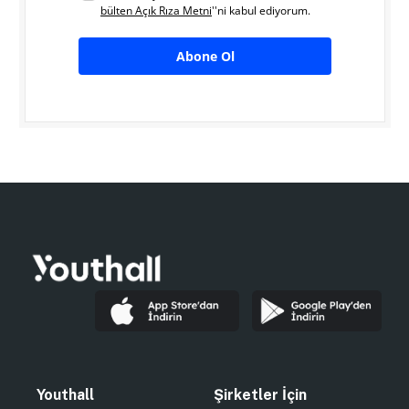
bülten Açık Rıza Metni
''ni kabul ediyorum.
Abone Ol
Youthall
Şirketler İçin