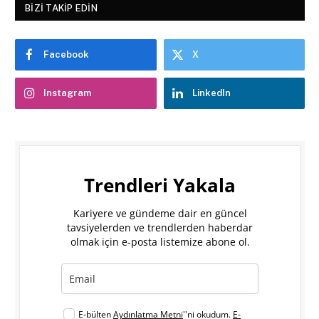
BIZI TAKIP EDIN
Facebook
X
Instagram
LinkedIn
Trendleri Yakala
Kariyere ve gündeme dair en güncel
tavsiyelerden ve trendlerden haberdar
olmak için e-posta listemize abone ol.
E-bülten
Aydınlatma Metni
''ni okudum.
E-