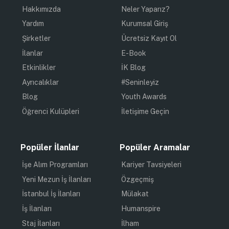
Hakkımızda
Neler Yaparız?
Yardım
Kurumsal Giriş
Şirketler
Ücretsiz Kayıt Ol
İlanlar
E-Book
Etkinlikler
İK Blog
Ayrıcalıklar
#Seninleyiz
Blog
Youth Awards
Öğrenci Kulüpleri
İletişime Geçin
Popüler İlanlar
Popüler Aramalar
İşe Alım Programları
Kariyer Tavsiyeleri
Yeni Mezun İş İlanları
Özgeçmiş
İstanbul İş İlanları
Mülakat
İş İlanları
Humanspire
Staj İlanları
İlham