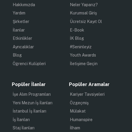
Hakkımızda
Neler Yaparız?
Yardım
Kurumsal Giriş
Şirketler
Ücretsiz Kayıt Ol
İlanlar
E-Book
Etkinlikler
İK Blog
Ayrıcalıklar
#Seninleyiz
Blog
Youth Awards
Öğrenci Kulüpleri
İletişime Geçin
Popüler İlanlar
Popüler Aramalar
İşe Alım Programları
Kariyer Tavsiyeleri
Yeni Mezun İş İlanları
Özgeçmiş
İstanbul İş İlanları
Mülakat
İş İlanları
Humanspire
Staj İlanları
İlham