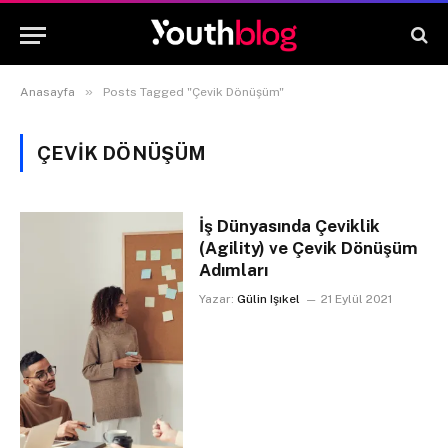
»
Anasayfa
Posts Tagged "Çevik Dönüşüm"
ÇEVIK DÖNÜŞÜM
İş Dünyasında Çeviklik
(Agility) ve Çevik Dönüşüm
Adımları
Yazar:
Gülin Işıkel
21 Eylül 2021