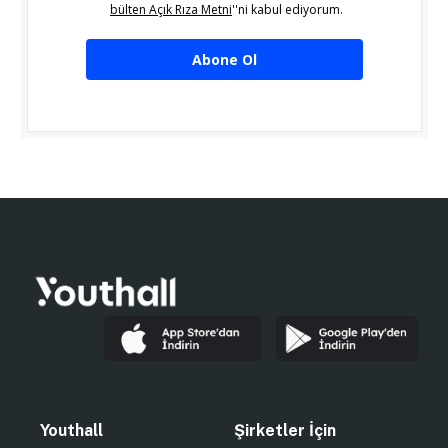
bülten Açık Rıza Metni
''ni kabul ediyorum.
Abone Ol
Youthall
Şirketler İçin